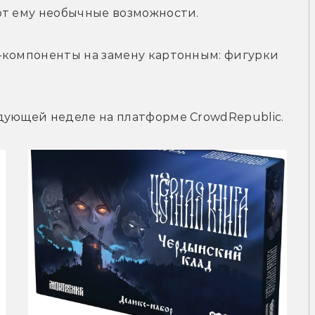
ют ему необычные возможности. 
-компоненты на замену картонным: фигурки 
дующей неделе на платформе CrowdRepublic.