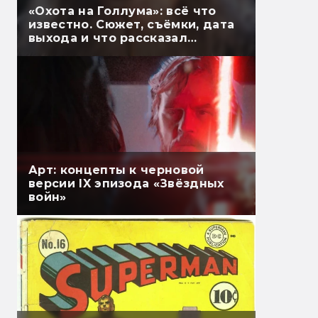
«Охота на Голлума»: всё что
известно. Сюжет, съёмки, дата
выхода и что рассказал
Гэндальф
Арт: концепты к черновой
версии IX эпизода «Звёздных
войн»