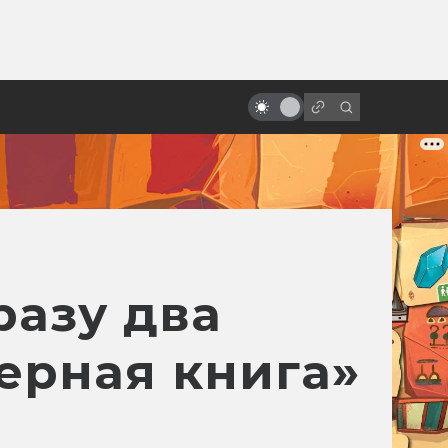
от
Сцены, которые напугали нас по-
настоящему
разу два
ерная книга»