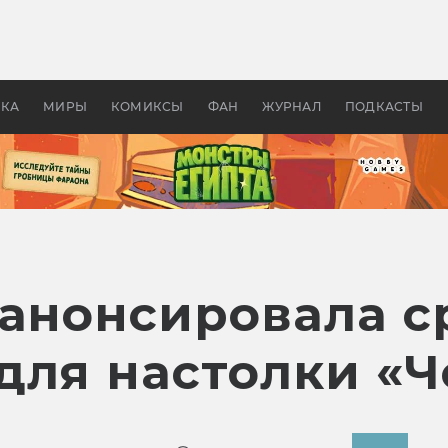
оздавались «Страшилы»:
«Одиссея» Нолана: что эт
, без которого не было
фильм сделал с Гомером и
ластелина колец»
Древней Грецией
УКА
МИРЫ
КОМИКСЫ
ФАН
ЖУРНАЛ
ПОДКАСТЫ
 анонсировала с
для настолки «Ч