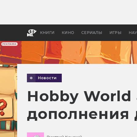
Как с
фильм
бы «В
КНИГИ
КИНО
СЕРИАЛЫ
ИГРЫ
НА
РЕКЛАМА
Новости
Hobby World
дополнения 
Дмитрий Кинский