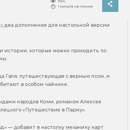
904
1 минута на чтение
о 
два дополнения для настольной версии 
и истории, которые можно проходить по 
ю. 
а Галя, путешествующая с верным псом, и 
битают в особом чайнике.
ндами народов Коми, романом Алексея 
елецкого 
«Путешествие в Парму».
» — добавит в настолку механику карт 