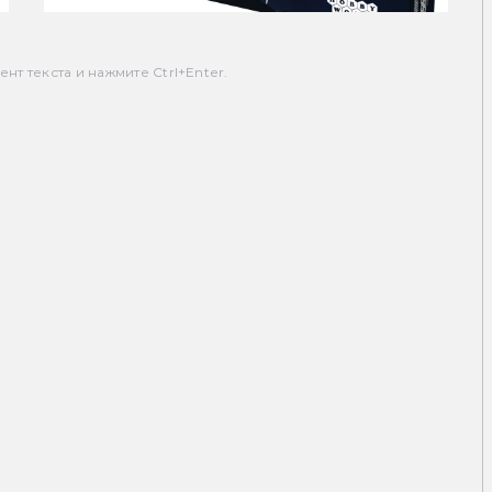
т текста и нажмите Ctrl+Enter.