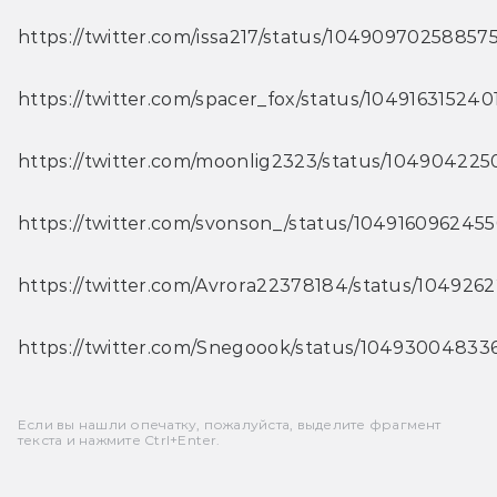
https://twitter.com/issa217/status/1049097025885
https://twitter.com/spacer_fox/status/10491631524
https://twitter.com/moonlig2323/status/1049042
https://twitter.com/svonson_/status/104916096245
https://twitter.com/Avrora22378184/status/104926
https://twitter.com/Snegoook/status/1049300483
Если вы нашли опечатку, пожалуйста, выделите фрагмент
текста и нажмите Ctrl+Enter.