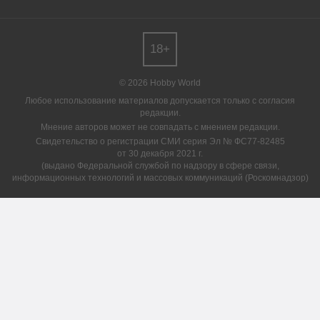
18+
© 2026 Hobby World
Любое использование материалов допускается только с согласия
редакции.
Мнение авторов может не совпадать с мнением редакции.
Свидетельство о регистрации СМИ серия Эл № ФС77-82485
от 30 декабря 2021 г.
(выдано Федеральной службой по надзору в сфере связи,
информационных технологий и массовых коммуникаций (Роскомнадзор)