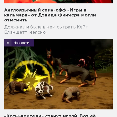
Англоязычный спин-офф «Игры в
кальмара» от Дэвида Финчера могли
отменить
Должна ли была в нем сыграть Кейт
Бланшетт, неясно.
Новости
«Коты-воители» станут игрой. Вот её