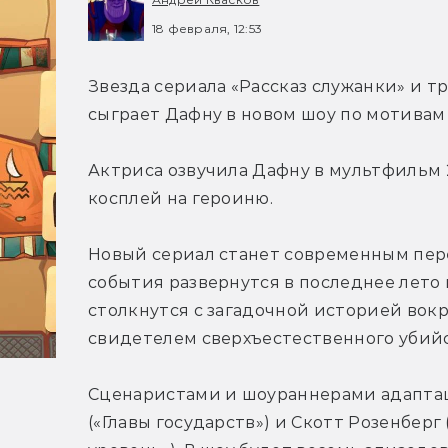
18 февраля, 12:53
Звезда сериала 
«Рассказ служанки» и т
сыграет Дафну в новом шоу по мотивам 
Актриса озвучила Дафну в мультфильм 20
косплей на героиню.
Новый сериал станет современным пере
события развернутся в последнее лето в
столкнутся с загадочной историей вокр
Сценаристами и шоураннерами адаптац
(«Главы государств») и Скотт Розенбер