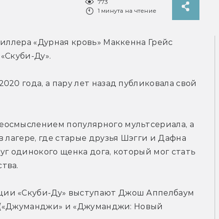
773
1 минута на чтение
риллера «Дурная кровь» 
Маккенна Грейс 
«Скуби-Ду».
20 года, а пару лет назад публиковала свой 
осмыслением популярного мультсериала, а 
 лагере, где старые друзья Шэгги и Дафна 
уг одинокого щенка дога, который мог стать 
ии «Скуби-Ду» выступают Джош Аппелбаум 
г («Джуманджи» и «Джуманджи: Новый 