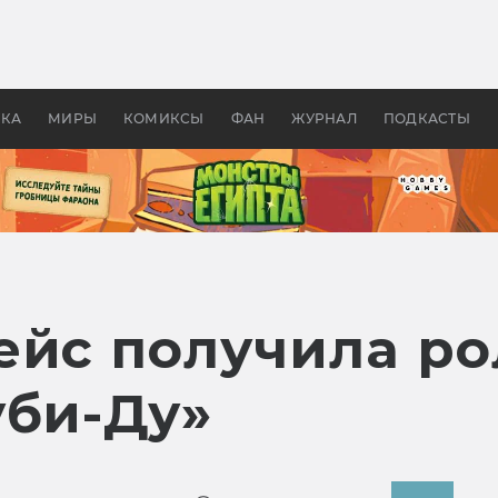
 фильмы смотреть в
Как создавались «Страшил
те 2026? В мире —
фильм, без которого не б
липсис, в России —
бы «Властелина колец»
ие комедии
УКА
МИРЫ
КОМИКСЫ
ФАН
ЖУРНАЛ
ПОДКАСТЫ
ейс получила р
уби-Ду»