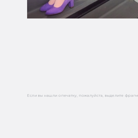
Если вы нашли опечатку, пожалуйста, выделите фрагмен