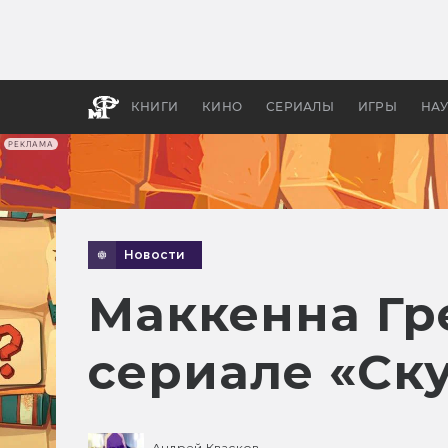
Какие
авгус
апока
детск
КНИГИ
КИНО
СЕРИАЛЫ
ИГРЫ
НА
РЕКЛАМА
Новости
Маккенна Гр
сериале «Ск
Андрей Квасков