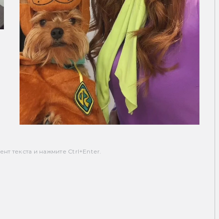
т текста и нажмите Ctrl+Enter.