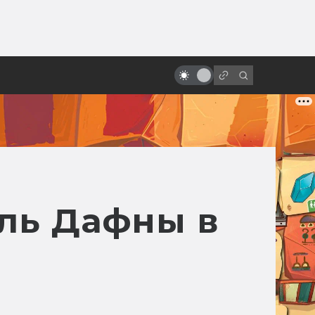
ы»:
ыло
Когда мне будет девяносто, я
хочу быть как Кристофер Ли
оль Дафны в