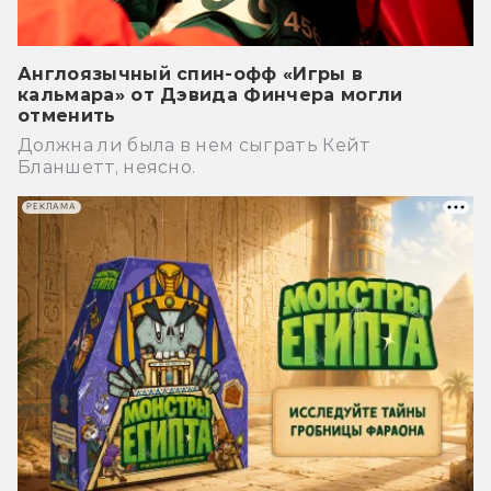
Англоязычный спин-офф «Игры в
кальмара» от Дэвида Финчера могли
отменить
Должна ли была в нем сыграть Кейт
Бланшетт, неясно.
РЕКЛАМА