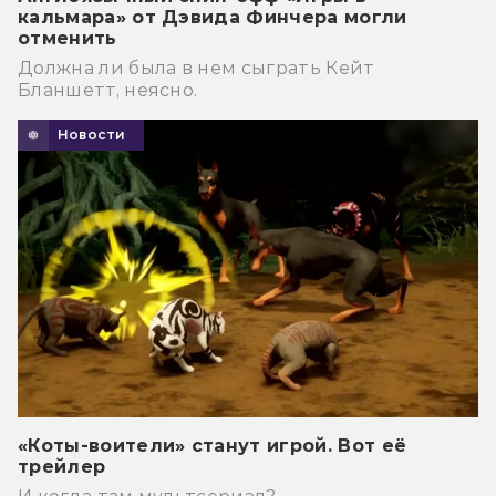
кальмара» от Дэвида Финчера могли
отменить
Должна ли была в нем сыграть Кейт
Бланшетт, неясно.
Новости
«Коты-воители» станут игрой. Вот её
трейлер