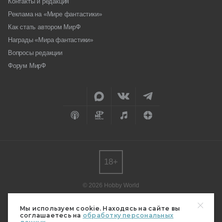
Контакты и редакция
Реклама на «Мире фантастики»
Как стать автором МирФ
Награды «Мира фантастики»
Вопросы редакции
Форум МирФ
18+
© 2026 Hobby World
Любое использование материалов допускается только с согласия
редакции.
Мы используем cookie. Находясь на сайте вы
соглашаетесь на
обработку персональных
Мнение авторов может не совпадать с мнением редакции.