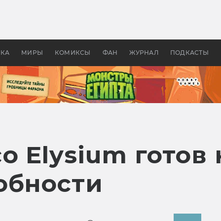
 фильмы смотреть в
Как создавались «Страшил
те 2026? В мире —
фильм, без которого не б
липсис, в России —
бы «Властелина колец»
ие комедии
УКА
МИРЫ
КОМИКСЫ
ФАН
ЖУРНАЛ
ПОДКАСТЫ
o Elysium готов 
обности