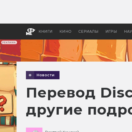
Какие
авгус
апока
детск
КНИГИ
КИНО
СЕРИАЛЫ
ИГРЫ
НА
РЕКЛАМА
Новости
Перевод Disc
другие подр
Дмитрий Кинский