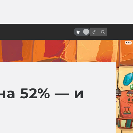
ы»:
ыло
«Адвокат дьявола»: адская
история создания фильма
на 52% — и