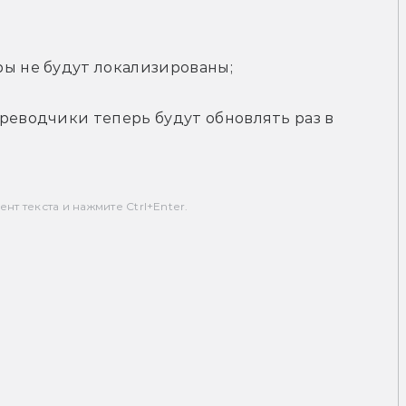
ры не будут локализированы;
реводчики теперь будут обновлять раз в 
т текста и нажмите Ctrl+Enter.