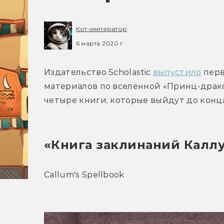
Кот-император
6 марта 2020 г.
Издательство Scholastic 
выпустило
 пер
материалов по вселенной «Принц-драко
четыре книги, которые выйдут до конца
«Книга заклинаний Калл
Callum's Spellbook