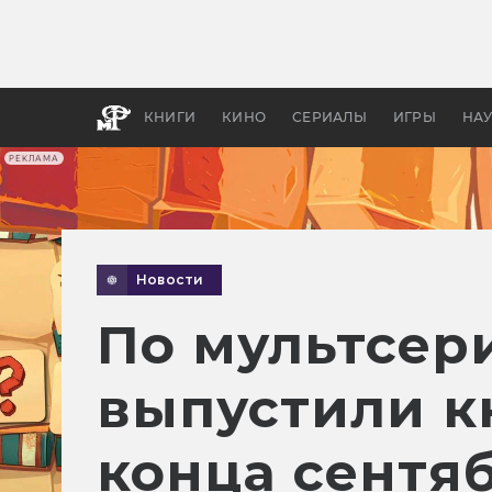
Как с
фильм
бы «В
КНИГИ
КИНО
СЕРИАЛЫ
ИГРЫ
НА
РЕКЛАМА
Новости
По мультсер
выпустили к
конца сентя