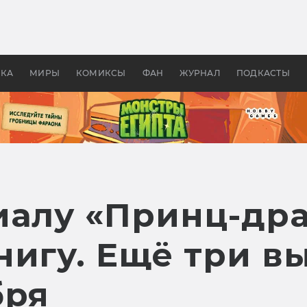
оздавались «Страшилы»:
«Одиссея» Нолана: что эт
, без которого не было
фильм сделал с Гомером и
ластелина колец»
Древней Грецией
УКА
МИРЫ
КОМИКСЫ
ФАН
ЖУРНАЛ
ПОДКАСТЫ
иалу «Принц-др
нигу. Ещё три в
бря