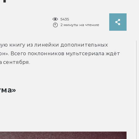
5435
2 минуты на чтение
вую книгу из линейки дополнительных 
н». Всего поклонников мультсериала ждёт 
 сентября.
ума»