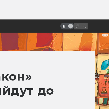
от
«Чёрный котёл»: хроника неудач
тёмного фэнтези от Disney
акон»
ыйдут до