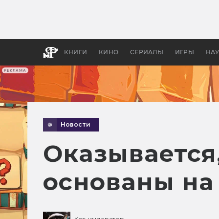
Как с
фильм
бы «В
КНИГИ
КИНО
СЕРИАЛЫ
ИГРЫ
НА
РЕКЛАМА
Новости
Оказывается
основаны на 
Кот-император