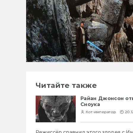
Читайте также
Райан Джонсон от
Сноука
Кот-император
20.1
Режиссёр сравнил этого злодея с И