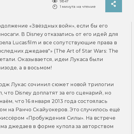
9847
1 минута на чтение
одолжение «Звёздных войн», если бы его 
осаги. В Disney отказались от его идей для 
ела Lucasfilm и все сопутствующие права в 
ледних джедаев"» (The Art of Star Wars: The 
детали. Оказывается, идеи Лукаса были 
изоде, а в восьмом!
рдж Лукас сочинил сюжет новой трилогии 
 что Disney доплатят за его сценарий, но 
аём, что 16 января 2013 года состоялась 
м на Ранчо Скайуокеров. Это случилось ещё 
жиссёром «Пробуждения Силы». На встрече 
ма джедаев в форме купола за авторством 