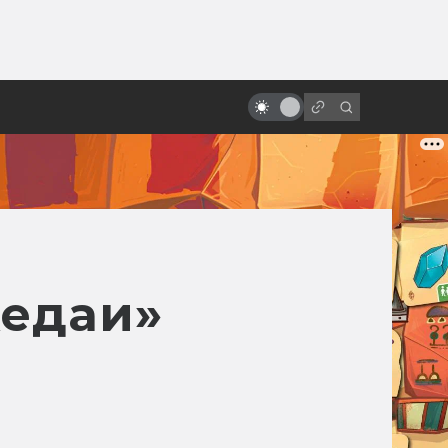
от
«Ворон»: неснятые сиквелы и
ремейки. Невеста, зомби-коп,
Сатана и Эминем
жедаи»