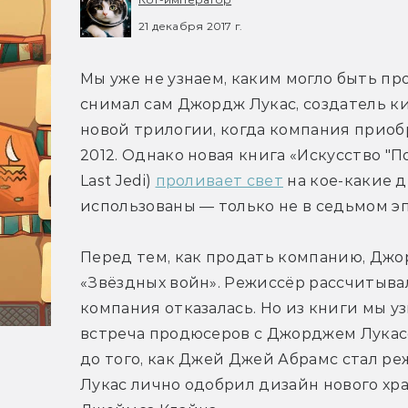
21 декабря 2017 г.
Мы уже не узнаем, каким могло быть пр
снимал сам Джордж Лукас, создатель кин
новой трилогии, когда компания приобр
2012. Однако новая книга «Искусство "Пос
Last Jedi) 
проливает свет
 на кое-какие 
использованы — только не в седьмом эп
Перед тем, как продать компанию, Джо
«Звёздных войн». Режиссёр рассчитывал,
компания отказалась. Но из книги мы узн
встреча продюсеров с Джорджем Лукасо
до того, как Джей Джей Абрамс стал ре
Лукас лично одобрил дизайн нового хра