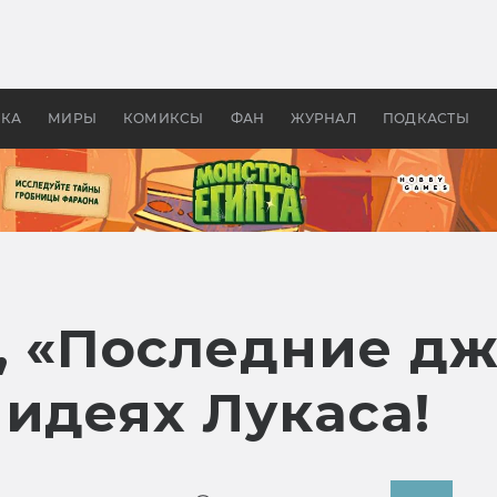
оздавались «Страшилы»:
«Одиссея» Нолана: что эт
, без которого не было
фильм сделал с Гомером и
ластелина колец»
Древней Грецией
УКА
МИРЫ
КОМИКСЫ
ФАН
ЖУРНАЛ
ПОДКАСТЫ
, «Последние д
идеях Лукаса!