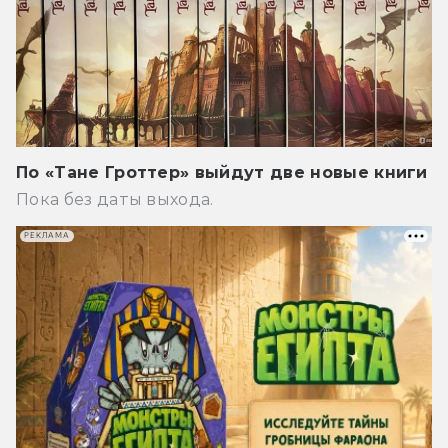
По «Тане Гроттер» выйдут две новые книги
Пока без даты выхода.
РЕКЛАМА