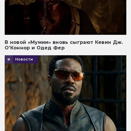
В новой «Мумии» вновь сыграют Кевин Дж.
О’Коннор и Одед Фер
Новости