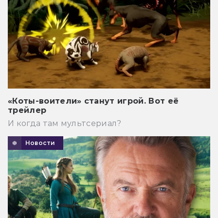
«Коты-воители» станут игрой. Вот её
трейлер
И когда там мультсериал?
Новости