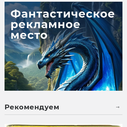
модуль. 2. Эвоки — марсиане. 3.
Дроида — модуля. 4. Джоган —
картофелин. 5. "Гадюки" — модуля. 6.
Звезду смерти — марсоход. 7. Дарта
Вейдера — Мартинеза. 8. R2-D2 —
скафандр. 9. «Тысячелетний сокол» —
марсоход. 10. Световой меч —
обогреватель. 11. Храм джедаев —
жилой модуль.
Рекомендуем