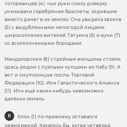
тогореанцев (4), чьи руки снизу доверху 
унизывали серебряные браслеты, ходившие 
вместо денег в их землях. Она увидела эвоков 
(5) с выдубленными непогодой лицами, 
широкоплечих жителей Татуина (6) и вуки (7) 
со всклокоченными бородами.
Мандалорские (8) стройные женщины стояли 
здесь рядом с пухлыми купцами из Набу (9). А 
вот и смуглолицые послы Торговой 
Федерации (10). Или Галактического Альянса 
(11). Или ещё каких-нибудь невозможно 
далёких земель.
II
 Клон (1) по-прежнему оставался 
невидимкой. Казалось бы, когда четвёрка 