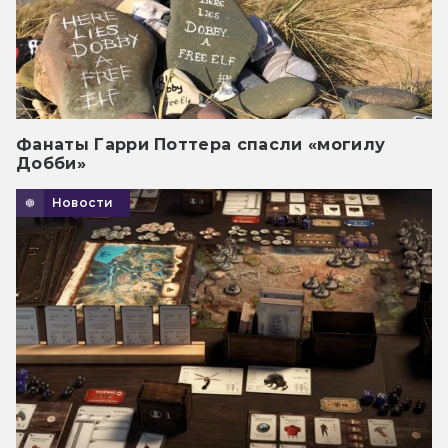
Фанаты Гарри Поттера спасли «могилу
Добби»
Новости