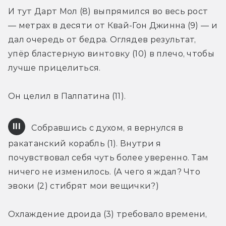
И тут Дарт Мол (8) выпрямился во весь рост 
— метрах в десяти от Квай-Гон Джинна (9) — и 
дал очередь от бедра. Оглядев результат, 
упёр бластерную винтовку (10) в плечо, чтобы 
лучше прицелиться.
Он целил в Палпатина (11).
III
 Собравшись с духом, я вернулся в 
ракатанский корабль (1). Внутри я 
почувствовал себя чуть более уверенно. Там 
ничего не изменилось. (А чего я ждал? Что 
эвоки (2) стибрят мои вещички?)
Охлаждение дроида (3) требовало времени, 