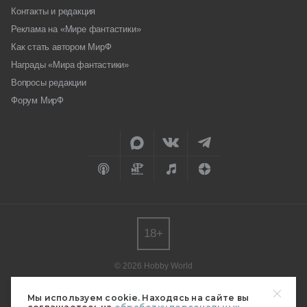
Контакты и редакция
Реклама на «Мире фантастики»
Как стать автором МирФ
Награды «Мира фантастики»
Вопросы редакции
Форум МирФ
18+
© 2026 Hobby World
Любое использование материалов допускается только с согласия
редакции.
Мы используем cookie. Находясь на сайте вы