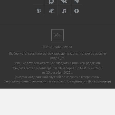
18+
© 2026 Hobby World
Любое использование материалов допускается только с согласия
редакции.
Мнение авторов может не совпадать с мнением редакции.
Свидетельство о регистрации СМИ серия Эл № ФС77-82485
от 30 декабря 2021 г.
(выдано Федеральной службой по надзору в сфере связи,
информационных технологий и массовых коммуникаций (Роскомнадзор)