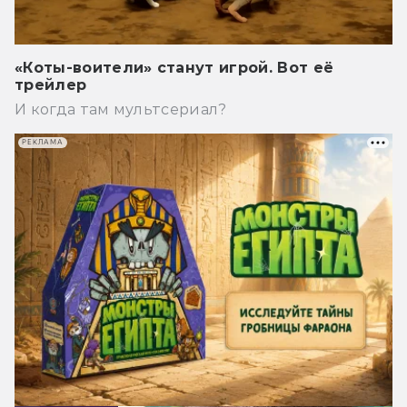
«Коты-воители» станут игрой. Вот её
трейлер
И когда там мультсериал?
РЕКЛАМА