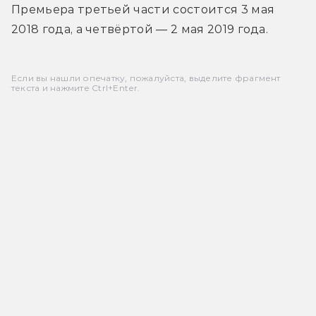
Премьера третьей части состоится 3 мая 
2018 года, а четвёртой — 2 мая 2019 года.
Если вы нашли опечатку, пожалуйста, выделите фрагмент
текста и нажмите Ctrl+Enter.