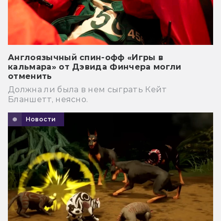
Англоязычный спин-офф «Игры в
кальмара» от Дэвида Финчера могли
отменить
Должна ли была в нем сыграть Кейт
Бланшетт, неясно.
Новости