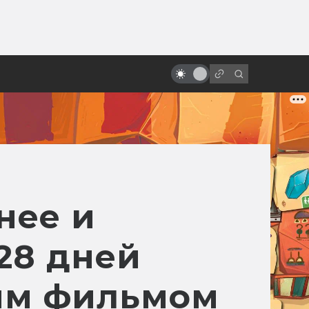
ы»:
ыло
Экранизации Булгакова:
проклятые, народные и забытые
нее и
28 дней
оим фильмом