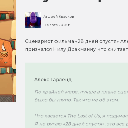
Андрей Квасков
11 марта 2025 г.
Сценарист фильма «28 дней спустя» 
Ал
признался Нилу 
Дракманну
, что считае
Алекс Гарленд
По крайней мере, лучше в плане сцена
было бы глупо. Так что не об этом.

Что касается The Last of Us, я подума
Я не ругаю 
«28 дней спустя», это все