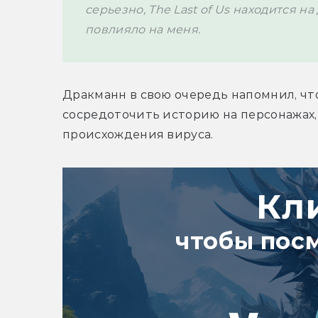
серьезно, The Last of Us находится на
повлияло на меня.
Дракманн в свою очередь напомнил, чт
сосредоточить историю на персонажах, а
происхождения вируса. 
Кл
чтобы пос