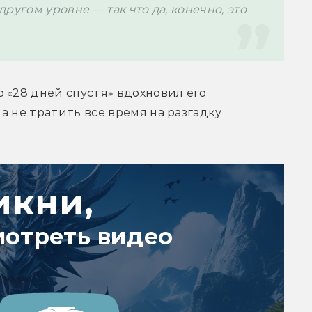
 другом уровне — так что да, конечно, это 
о 
«28 дней спустя» вдохновил его 
 не тратить все время на разгадку 
икни,
мотреть видео