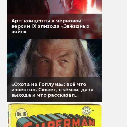
Арт: концепты к черновой
версии IX эпизода «Звёздных
войн»
«Охота на Голлума»: всё что
известно. Сюжет, съёмки, дата
выхода и что рассказал
Гэндальф