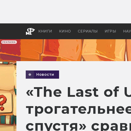
Какие
авгус
апока
детск
КНИГИ
КИНО
СЕРИАЛЫ
ИГРЫ
НА
РЕКЛАМА
Новости
«The Last of
трогательнее
спустя» сра