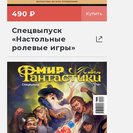
490 ₽
Купить
Спецвыпуск
«Настольные
ролевые игры»