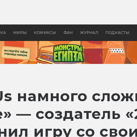
 фильмы смотреть в
Как создавались «Страшил
те 2026? В мире —
фильм, без которого не б
липсис, в России —
бы «Властелина колец»
ие комедии
УКА
МИРЫ
КОМИКСЫ
ФАН
ЖУРНАЛ
ПОДКАСТЫ
 Us намного слож
» — создатель «
внил игру со св