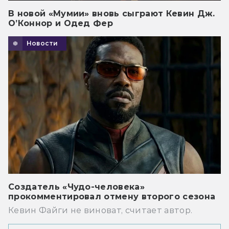
В новой «Мумии» вновь сыграют Кевин Дж.
О’Коннор и Одед Фер
Новости
Создатель «Чудо-человека»
прокомментировал отмену второго сезона
Кевин Файги не виноват, считает автор.