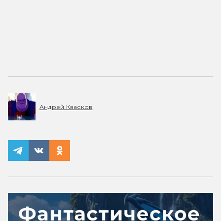
Андрей Квасков