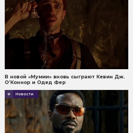
В новой «Мумии» вновь сыграют Кевин Дж.
О’Коннор и Одед Фер
Новости