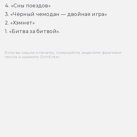
4. «Сны поездов»

3. «Чёрный чемодан — двойная игра»

2. «Хэмнет»

1. «Битва за битвой».
Если вы нашли опечатку, пожалуйста, выделите фрагмент
текста и нажмите Ctrl+Enter.