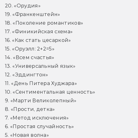
20. «Орудия»

19. «Франкенштейн»

18. «Поколение романтиков»

17. «Финикийская схема»

16. «Как стать цесаркой»

15. «Оруэлл: 2+2=5»

14. «Всем счастья»

13. «Универсальный язык»

12. «Эддингтон»

11. «День Питера Худжара»

10. «Сентиментальная ценность»

9. «Марти Великолепный»

8. «Прости, детка»

7. «Метод исключения»

6. «Простая случайность»

5. «Новая волна»
