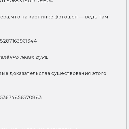
s/1115068379017109504
ра, что на картинке фотошоп — ведь там 
948287163961344
елённо левая рука.
ые доказательства существования этого 
14953674856570883