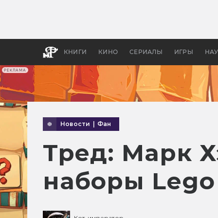
Какие
авгус
апока
детск
КНИГИ
КИНО
СЕРИАЛЫ
ИГРЫ
НА
РЕКЛАМА
Новости
|
Фан
Тред: Марк 
наборы Lego
Кот-император