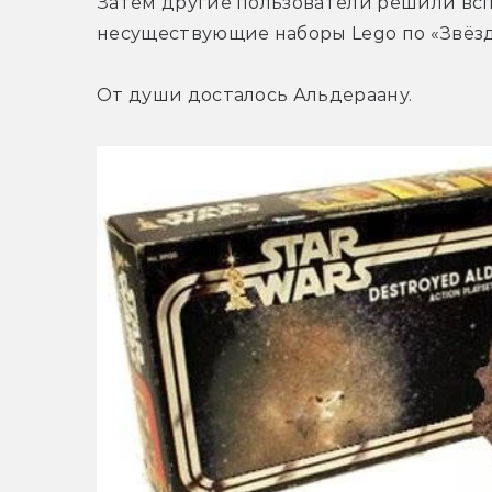
Затем другие пользователи решили вс
несуществующие наборы Lego по «Звёз
От души досталось Альдераану.