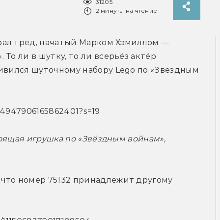
31205
2 минуты на чтение
ал тред, начатый Марком Хэмиллом — 
То ли в шутку, то ли всерьёз актёр 
ивился шуточному набору Lego по «Звёздным 
1114947906165862401?s=19
тоящая игрушка по «Звёздным войнам», 
что номер 75132 принадлежит другому 