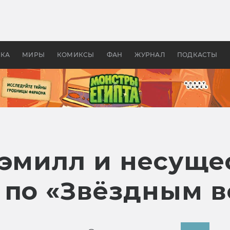
 фильмы смотреть в
Как создавались «Страшил
те 2026? В мире —
фильм, без которого не б
липсис, в России —
бы «Властелина колец»
ие комедии
УКА
МИРЫ
КОМИКСЫ
ФАН
ЖУРНАЛ
ПОДКАСТЫ
Хэмилл и несущ
 по «Звёздным 