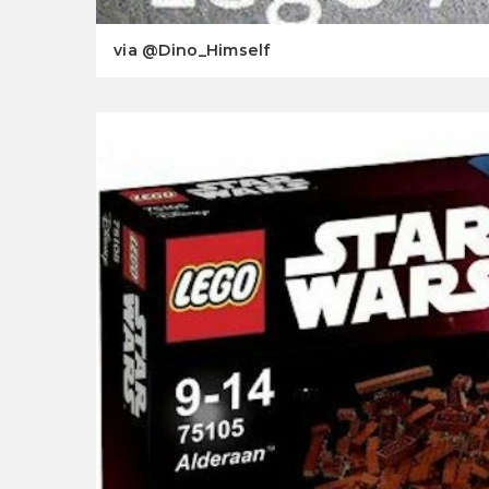
via @Dino_Himself