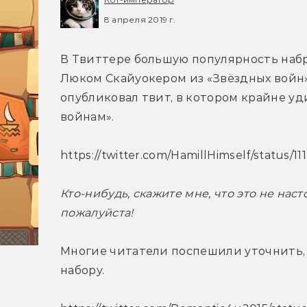
8 апреля 2019 г.
В Твиттере большую популярность набр
Люком Скайуокером из «Звёздных войн». 
опубликовал твит, в котором крайне уд
войнам».
https://twitter.com/HamillHimself/status/
Кто-нибудь, скажите мне, что это не нас
пожалуйста!
Многие читатели поспешили уточнить, 
набору.