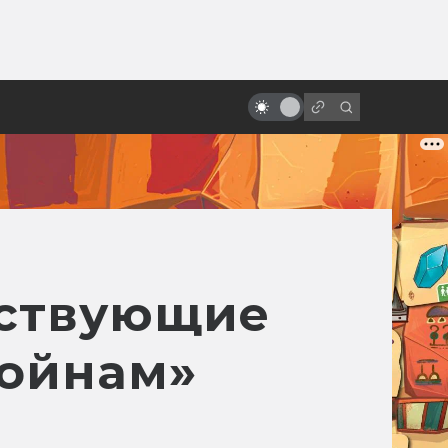
ы»:
Лучшие фильмы 2025 года:
ыло
фантастика, ужасы и атмосфера
эпохи
ествующие
войнам»