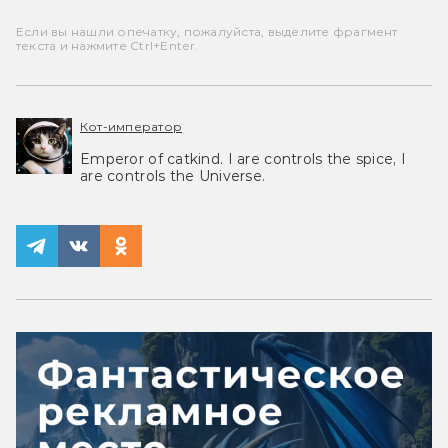
Если вы нашли опечатку, пожалуйста, выделите фрагмент
текста и нажмите Ctrl+Enter.
Кот-император
Emperor of catkind. I are controls the spice, I
are controls the Universe.