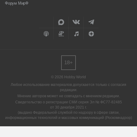
Форум МирФ
18+
© 2026 Hobby World
Любое использование материалов допускается только с согласия
редакции.
Мнение авторов может не совпадать с мнением редакции.
Свидетельство о регистрации СМИ серия Эл № ФС77-82485
от 30 декабря 2021 г.
(выдано Федеральной службой по надзору в сфере связи,
информационных технологий и массовых коммуникаций (Роскомнадзор)