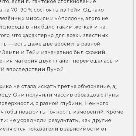
что, если гигантское столкновение 
на 70−90 % состоять из Тейи. Однако 
езённых миссиями «Аполлон», этого не 
лорода в них было таким же, как и на 
ого, что характерно для всех известных 
ь — есть даже две версии, в равной 
 Земли и Тейи изначально был схожий 
вения материя двух планет перемешалась, и 
ший впоследствии Луной.
ико не стала искать третье объяснение, а
роду. Они получили массив образцов с Луны 
оверхности, с разной глубины. Немного 
 чтобы повысить точность измерений. Кроме 
ти: не усредняли результаты, как другие 
 меняются показатели в зависимости от 