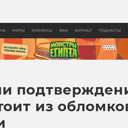
оздавались «Страшилы»:
«Одиссея» Нолана: что эт
, без которого не было
фильм сделал с Гомером и
ластелина колец»
Древней Грецией
УКА
МИРЫ
КОМИКСЫ
ФАН
ЖУРНАЛ
ПОДКАСТЫ
и подтверждени
тоит из обломк
и