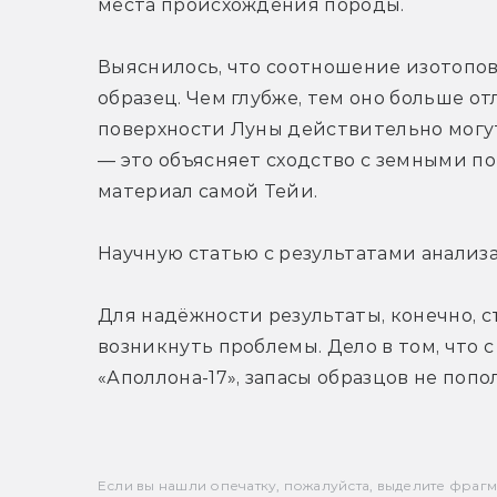
места происхождения породы.
Выяснилось, что соотношение изотопов з
образец. Чем глубже, тем оно больше от
поверхности Луны действительно могут
— это объясняет сходство с земными пор
материал самой Тейи.
Научную статью с результатами анализ
Для надёжности результаты, конечно, с
возникнуть проблемы. Дело в том, что с 
«Аполлона-17», запасы образцов не попо
Если вы нашли опечатку, пожалуйста, выделите фрагмен