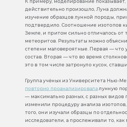
К примеру, моделирование показывает, 
действительно произошло, Луна должна 
изучение образцов лунной породы, прив
подтвердило. Соотношение изотопов кис
Земле, и притом сильно отличалось от т
метеоритов. Результаты можно объяснит
степени маловероятные. Первая — что у
состав. Вторая — что во время столкно
это в том числе затронуло кусок, став
Группа учёных из Университета Нью-Мех
повторно проанализировала
 лунную по
— максимально разных, с разных видов п
изменили процедуру анализа изотопов,
того, они изучали образцы по отдельнос
исследователи, а прослеживали то, как