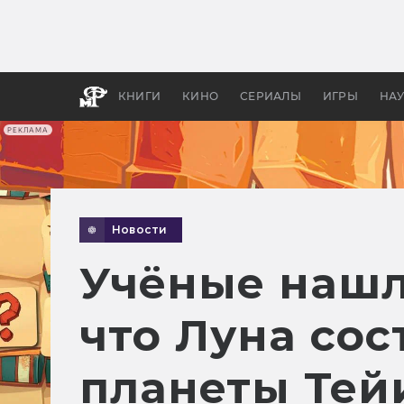
Как с
фильм
бы «В
КНИГИ
КИНО
СЕРИАЛЫ
ИГРЫ
НА
РЕКЛАМА
Новости
Учёные нашл
что Луна сос
планеты Тей