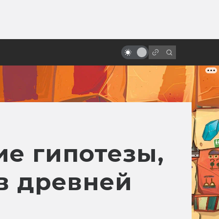
от
Экранизации Dungeons &
Dragons: неофициальные, от
фанатов и от врагов
е гипотезы,
ов древней