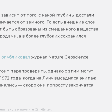
ависит от того, с какой глубины достали 
личается от земного. То есть внешние слои 
 быть образованы из смешанного вещества 
одами, а в более глубоких сохранился 
а
 опубликовал
 журнал Nature Geoscience.
тоит перепроверить, однако с этим могут 
1972 года, когда на Луну высадился экипаж 
лнялись — скоро они попросту закончатся.
т текста и нажмите Ctrl+Enter.