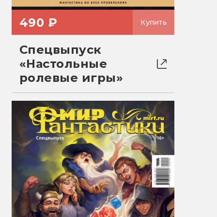
490 ₽
Купить
Спецвыпуск
«Настольные
ролевые игры»