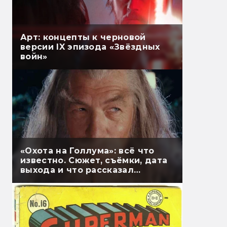
Арт: концепты к черновой
версии IX эпизода «Звёздных
войн»
«Охота на Голлума»: всё что
известно. Сюжет, съёмки, дата
выхода и что рассказал
Гэндальф