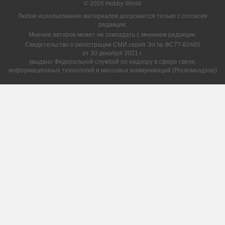
© 2026 Hobby World
Любое использование материалов допускается только с согласия
редакции.
Мнение авторов может не совпадать с мнением редакции.
Свидетельство о регистрации СМИ серия Эл № ФС77-82485
от 30 декабря 2021 г.
(выдано Федеральной службой по надзору в сфере связи,
информационных технологий и массовых коммуникаций (Роскомнадзор)