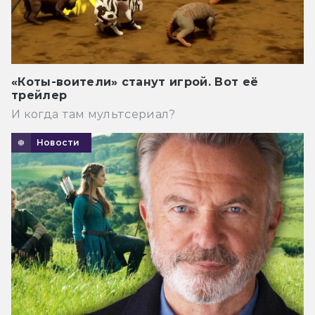
«Коты-воители» станут игрой. Вот её
трейлер
И когда там мультсериал?
Новости