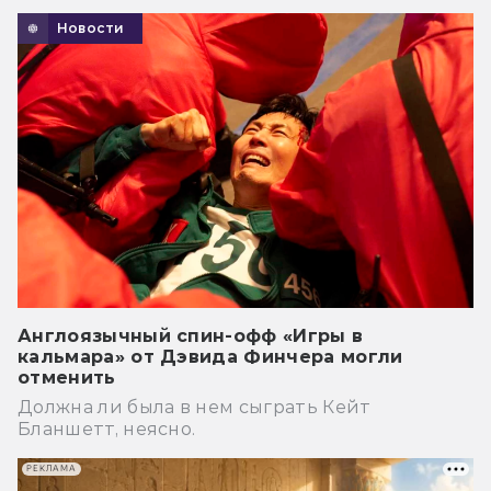
Новости
Англоязычный спин-офф «Игры в
кальмара» от Дэвида Финчера могли
отменить
Должна ли была в нем сыграть Кейт
Бланшетт, неясно.
РЕКЛАМА