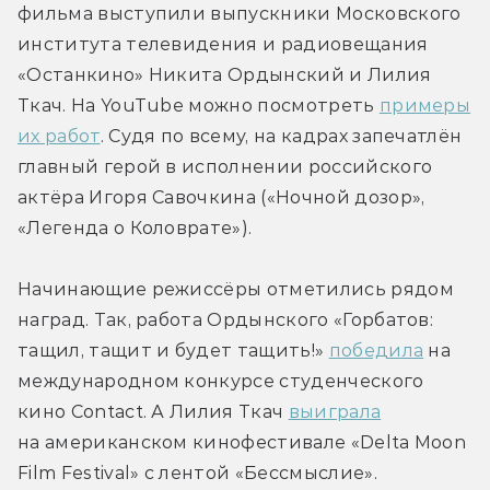
фильма выступили выпускники Московского 
института телевидения и радиовещания 
«Останкино» Никита Ордынский и Лилия 
Ткач. На YouTube можно посмотреть 
примеры
их работ
. Судя по всему, на кадрах запечатлён 
главный герой в исполнении российского 
актёра Игоря Савочкина («Ночной дозор», 
«Легенда о Коловрате»).
Начинающие режиссёры отметились рядом 
наград. Так, работа Ордынского «Горбатов: 
тащил, тащит и будет тащить!» 
победила
 на 
международном конкурсе студенческого 
кино Contact. А Лилия Ткач 
выиграла
на американском кинофестивале «Delta Moon 
Film Festival» с лентой «Бессмыслие».