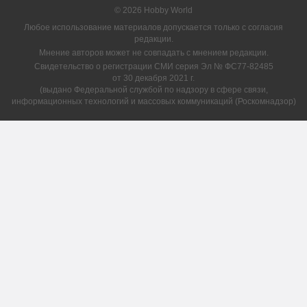
© 2026 Hobby World
Любое использование материалов допускается только с согласия
редакции.
Мнение авторов может не совпадать с мнением редакции.
Свидетельство о регистрации СМИ серия Эл № ФС77-82485
от 30 декабря 2021 г.
(выдано Федеральной службой по надзору в сфере связи,
информационных технологий и массовых коммуникаций (Роскомнадзор)