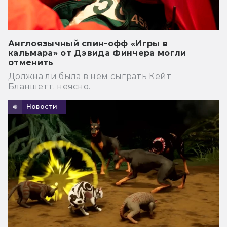
Англоязычный спин-офф «Игры в
кальмара» от Дэвида Финчера могли
отменить
Должна ли была в нем сыграть Кейт
Бланшетт, неясно.
Новости