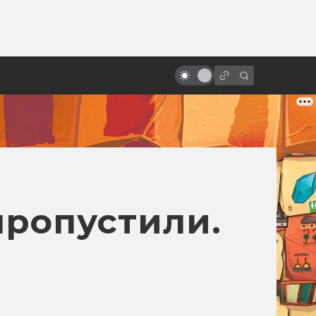
от
Das ist fantastisch!
Фантастические порнопародии
пропустили.