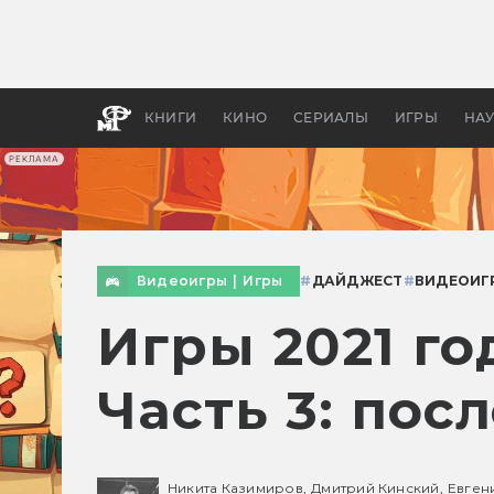
Как с
фильм
бы «В
КНИГИ
КИНО
СЕРИАЛЫ
ИГРЫ
НА
РЕКЛАМА
Видеоигры
|
Игры
#
ДАЙДЖЕСТ
#
ВИДЕОИГ
Игры 2021 го
Часть 3: пос
Никита Казимиров,
Дмитрий Кинский,
Евген