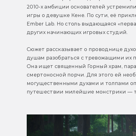
2010-х амбиции основателей устремилис
игры о девушке Кене. По сути, её прик
Ember Lab. Но столь выдающаяся «перва
других начинающих игровых студий.
Сюжет рассказывает о проводнице духо
душам разобраться с тревожащими их 
Она ищет священный Горный храм, парал
смертоносной порчи. Для этого ей необ
могущественными духами и толпами опа
путешествии милейшие монстрики — 