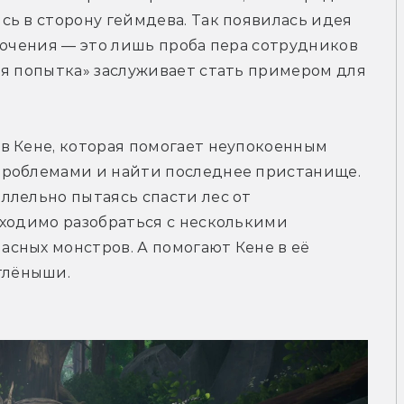
ь в сторону геймдева. Так появилась идея 
лючения — это лишь проба пера сотрудников 
я попытка» заслуживает стать примером для 
в Кене, которая помогает неупокоенным 
проблемами и найти последнее пристанище. 
лельно пытаясь спасти лес от 
ходимо разобраться с несколькими 
сных монстров. А помогают Кене в её 
тлёныши.