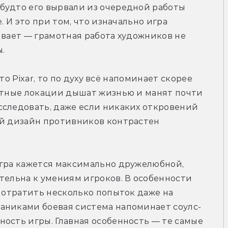
будто его вырвали из очередной работы 
. И это при том, что изначально игра 
ывает — грамотная работа художников не 
.
это Pixar, то по духу всё напоминает скорее 
стные локации дышат жизнью и манят почти 
сследовать, даже если никаких откровений 
ый дизайн противников контрастен 
игра кажется максимально дружелюбной, 
тельна к умениям игроков. В особенности 
потратить несколько попыток даже на 
аниками боевая система напоминает соулс-
ость игры. Главная особенность — те самые 