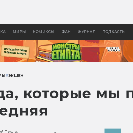
оздавались «Страшилы»:
«Одиссея» Нолана: что эт
, без которого не было
фильм сделал с Гомером и
ластелина колец»
Древней Грецией
УКА
МИРЫ
КОМИКСЫ
ФАН
ЖУРНАЛ
ПОДКАСТЫ
РЫ
#
ЭКШЕН
да, которые мы 
ледняя
ий Пекло,