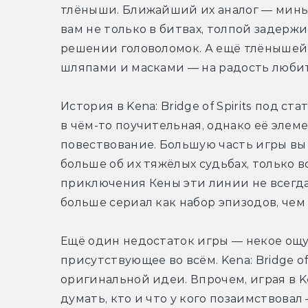
тлёныши. Ближайший их аналог — миньо
вам не только в битвах, толпой задержи
решении головоломок. А ещё тлёнышей
шляпами и масками — на радость люби
История в Kena: Bridge of Spirits под с
в чём-то поучительная, однако её элеме
повествование. Большую часть игры вы 
больше об их тяжёлых судьбах, только 
приключения Кены эти линии не всегда
больше сериал как набор эпизодов, чем
Ещё один недостаток игры — некое ощу
присутствующее во всём. Kena: Bridge of 
оригинальной идеи. Впрочем, играя в Kena
думать, кто и что у кого позаимствовал