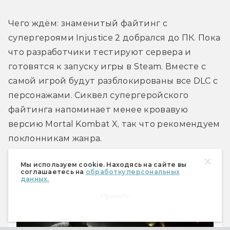
Чего ждём: знаменитый файтинг с 
супергероями Injustice 2 добрался до ПК. Пока 
что разработчики тестируют сервера и 
готовятся к запуску игры в Steam. Вместе с 
самой игрой будут разблокированы все DLC с 
персонажами. Сиквел супергеройского 
файтинга напоминает менее кровавую 
версию Mortal Kombat X, так что рекомендуем 
поклонникам жанра.
Мы используем cookie. Находясь на сайте вы
соглашаетесь на
обработку персональных
Обзор консольной версии
данных.
Принять