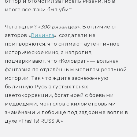
отпор и отомстил за гибель Рязани, но в 
итоге всё-таки был убит.
Чего ждём? «
300 рязанцев
». В отличие от 
авторов «
Викинга
», создатели не 
притворяются, что снимают аутентичное 
историческое кино, а напротив, 
подчёркивают, что «Коловрат» — вольная 
фантазия по отдалённым мотивам реальной 
истории. Так что ждите заснеженную 
былинную Русь в густых тенях 
цветокоррекции, богатырей с боевыми 
медведями, монголов с километровыми 
знамёнами и побоище под задорные вопли в 
духе «This! Is! RUSSIA!»