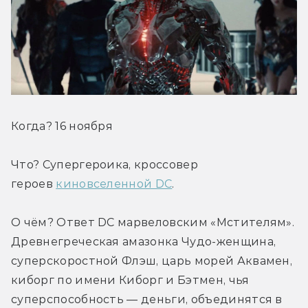
Когда? 16 ноября
Что? Супергероика, кроссовер 
героев 
киновселенной DC
.
О чём? Ответ DC марвеловским «Мстителям». 
Древнегреческая амазонка Чудо-женщина, 
суперскоростной Флэш, царь морей Аквамен, 
киборг по имени Киборг и Бэтмен, чья 
суперспособность — деньги, объединятся в 