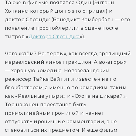
Также в фильме появятся Один (Энтони 
Хопкинс, который долго это отрицал) и 
доктор Стрэндж (Бенедикт Камбербэтч — его 
появление проспойлерили в сцене после 
титров «
Доктора Стрэнджа
»).
Чего ждём? Во-первых, как всегда, зрелищный 
марвеловский киноаттракцион. А во-вторых 
— хорошую комедию. Новозеландский 
режиссёр Тайка Вайтити известен не по 
блокбастерам, а именно по комедиям, таким 
как «Реальные упыри» и «Охота на дикарей». 
Тор наконец перестанет быть 
прямолинейным громилой и начнёт 
отпускать ироничные комментарии, а не 
становиться их предметом. И ещё фильм 