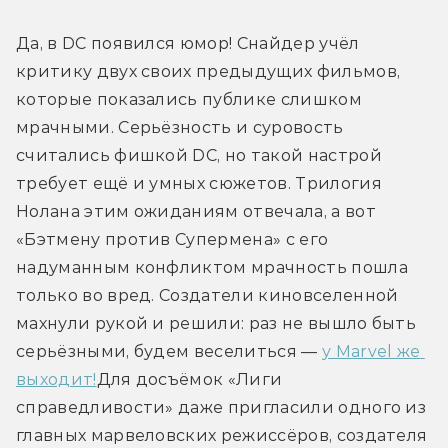
Да, в DC появился юмор! Снайдер учёл 
критику двух своих предыдущих фильмов, 
которые показались публике слишком 
мрачными. Серьёзность и суровость 
считались фишкой DC, но такой настрой 
требует ещё и умных сюжетов. Трилогия 
Нолана этим ожиданиям отвечала, а вот 
«Бэтмену против Супермена» с его 
надуманным конфликтом мрачность пошла 
только во вред. Создатели киновселенной 
махнули рукой и решили: раз не вышло быть 
серьёзными, будем веселиться — 
у Marvel же 
выходит!
Для досъёмок «Лиги 
справедливости» даже пригласили одного из 
главных марвеловских режиссёров, создателя 