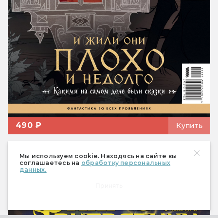
490 ₽
Купить
Спецвыпуск «Настольные
Мы используем cookie. Находясь на сайте вы
ролевые игры»
соглашаетесь на
обработку персональных
данных.
Принять