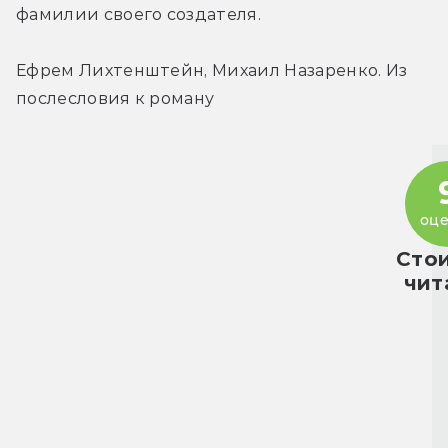
фамилии своего создателя.
Ефрем Лихтенштейн, Михаил Назаренко. Из 
послесловия к роману
оце
Сто
чит