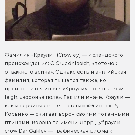
Фамилия «Краули» (Crowley) — ирландского 
происхождения: O Cruadhlaoich, «потомок 
отважного воина». Однако есть и английская 
фамилия, которая пишется так же, но 
произносится иначе: «Кроули», то есть crow-
leigh, «воронье поле». Так или иначе, Краули — 
как и героиня его тетралогии «Эгипет» Ру 
Корвино — считает ворон своими тотемными 
птицами. Ворона по имени Дарр Дубраули — 
crow Dar Oakley — графическая рифма к 