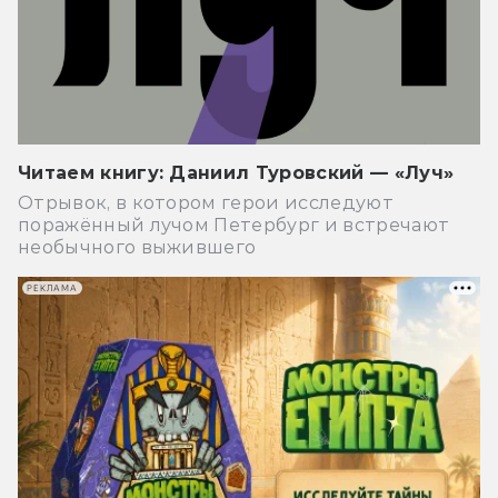
Читаем книгу: Даниил Туровский — «Луч»
Отрывок, в котором герои исследуют
поражённый лучом Петербург и встречают
необычного выжившего
РЕКЛАМА