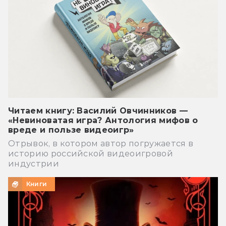
Читаем книгу: Василий Овчинников —
«Невиноватая игра? Антология мифов о
вреде и пользе видеоигр»
Отрывок, в котором автор погружается в
историю российской видеоигровой
индустрии
Книги