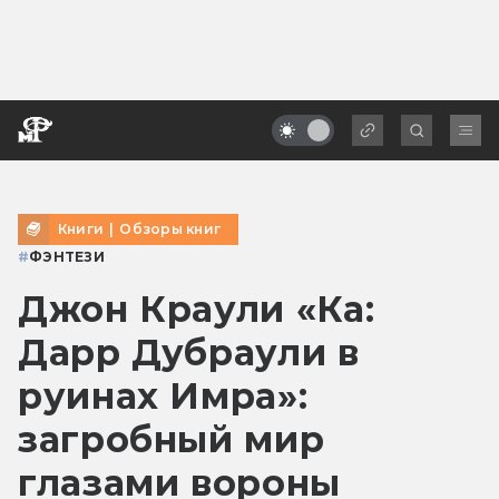
Книги
|
Обзоры книг
#
ФЭНТЕЗИ
Джон Краули «Ка:
Дарр Дубраули в
руинах Имра»:
загробный мир
глазами вороны