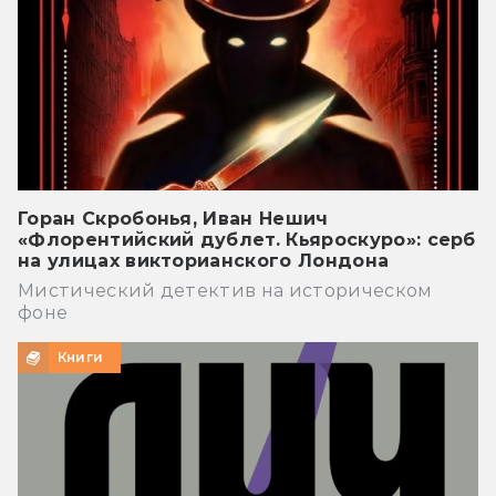
Горан Скробонья, Иван Нешич
«Флорентийский дублет. Кьяроскуро»: серб
на улицах викторианского Лондона
Мистический детектив на историческом
фоне
Книги