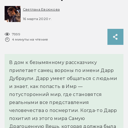
Светлана Евсюкова
16 марта 2020 г.
7999
4 минуты на чтение
В дом к безымянному рассказчику
прилетает самец вороны по имени Дарр
Дубраули. Дарр умеет общаться с людьми
и знает, как попасть в Имр —
потусторонний мир, где становятся
реальными все представления
человечества о посмертии. Когда-то Дарр
похитил из этого мира Самую
Драгоценную Вещь, которая должна была