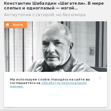
Константин Шабалдин «Шагатели». В мире
слепых и одноглазый — изгой…
Антиутопия с сатирой, но без юмора
Книги
Мы используем cookie. Находясь на сайте вы
соглашаетесь на
обработку персональных
данных.
Что предсказал Роберт Хайнлайн
Принять
Мобильный телефон, робот-пылесос и Илон
Маск