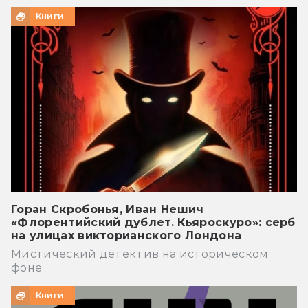
Книги
Горан Скробонья, Иван Нешич
«Флорентийский дублет. Кьяроскуро»: серб
на улицах викторианского Лондона
Мистический детектив на историческом
фоне
Книги