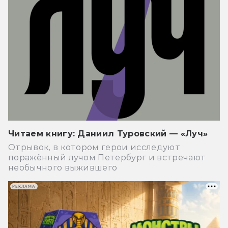
Читаем книгу: Даниил Туровский — «Луч»
Отрывок, в котором герои исследуют
поражённый лучом Петербург и встречают
необычного выжившего
РЕКЛАМА