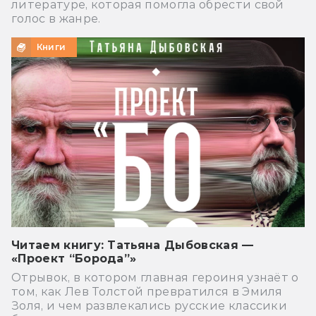
литературе, которая помогла обрести свой
голос в жанре.
Книги
Читаем книгу: Татьяна Дыбовская —
«Проект “Борода”»
Отрывок, в котором главная героиня узнаёт о
том, как Лев Толстой превратился в Эмиля
Золя, и чем развлекались русские классики