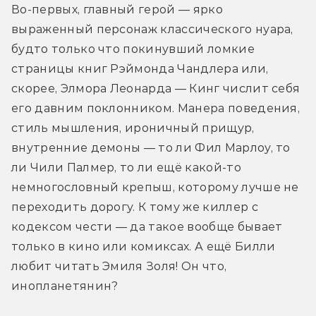
Во-первых, главный герой — ярко 
выраженный персонаж классического нуара, 
будто только что покинувший ломкие 
страницы книг Рэймонда Чандлера или, 
скорее, Элмора Леонарда — Кинг числит себя 
его давним поклонником. Манера поведения, 
стиль мышления, ироничный прищур, 
внутренние демоны — то ли Фил Марлоу, то 
ли Чили Палмер, то ли ещё какой-то 
немногословный крепыш, которому лучше не 
переходить дорогу. К тому же киллер с 
кодексом чести — да такое вообще бывает 
только в кино или комиксах. А ещё Билли 
любит читать Эмиля Золя! Он что, 
инопланетянин?