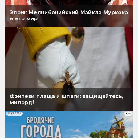
Элрик Мелнибонийский Майкла Муркока
и его мир
Фэнтези плаща и шпаги: защищайтесь,
милорд!
РЕКЛАМА