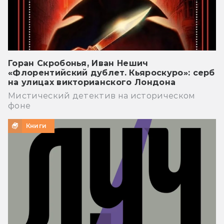
Горан Скробонья, Иван Нешич
«Флорентийский дублет. Кьяроскуро»: серб
на улицах викторианского Лондона
Мистический детектив на историческом
фоне
Книги