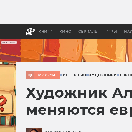
Как с
фильм
бы «В
КНИГИ
КИНО
СЕРИАЛЫ
ИГРЫ
НА
РЕКЛАМА
Комиксы
#
ИНТЕРВЬЮ
#
ХУДОЖНИКИ
#
ЕВРО
Художник Ал
меняются ев
Алексей Мальский