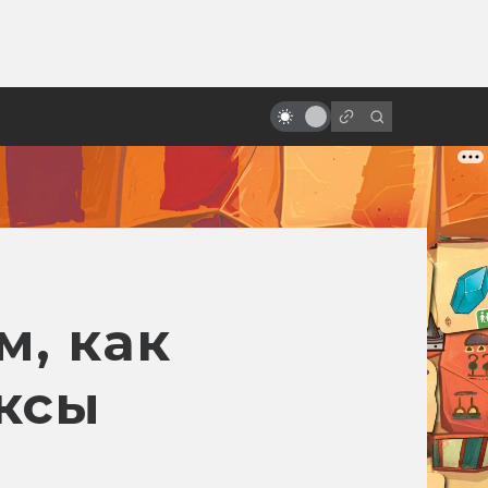
от
Дэнни Эльфман и его
мистическая музыка
м, как
ксы