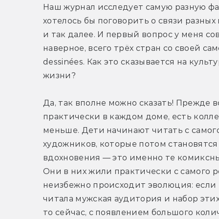
Наш журнал исследует самую разную фан
хотелось бы поговорить о связи разных
и так далее. И первый вопрос у меня со
наверное, всего трёх стран со своей са
dessinées. Как это сказывается на куль
жизни?
Да, так вполне можно сказать! Прежде вс
практически в каждом доме, есть коллек
меньше. Дети начинают читать с самого
художников, которые потом становятся
вдохновения — это именно те комиксные
Они в них жили практически с самого р
неизбежно происходит эволюция: если 
читала мужская аудитория и набор этих
то сейчас, с появлением большого коли