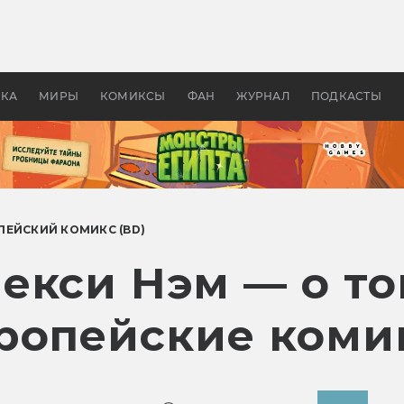
оздавались «Страшилы»:
«Одиссея» Нолана: что эт
, без которого не было
фильм сделал с Гомером и
ластелина колец»
Древней Грецией
УКА
МИРЫ
КОМИКСЫ
ФАН
ЖУРНАЛ
ПОДКАСТЫ
ПЕЙСКИЙ КОМИКС (BD)
екси Нэм — о то
ропейские коми