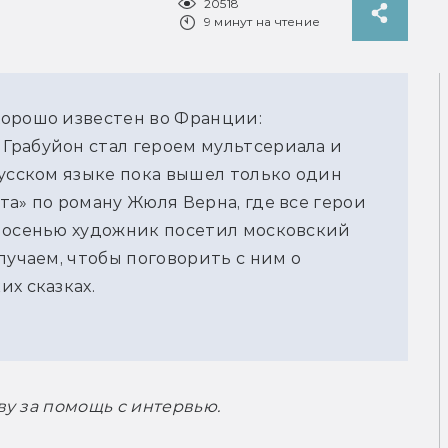
20518
9 минут на чтение
хорошо известен во Франции:
Грабуйон стал героем мультсериала и
русском языке пока вышел только один
а» по роману Жюля Верна, где все герои
й осенью художник посетил московский
лучаем, чтобы поговорить с ним о
х сказках.
у за помощь с интервью.