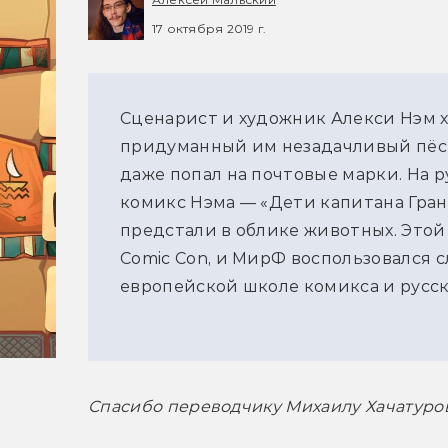
17 октября 2019 г.
Сценарист и художник Алекси Нэм 
придуманный им незадачливый пёс 
даже попал на почтовые марки. На 
комикс Нэма — «Дети капитана Грант
предстали в облике животных. Это
Comic Con, и МирФ воспользовался с
европейской школе комикса и русски
Спасибо переводчику Михаилу Хачатуров