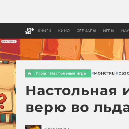
Как с
фильм
бы «В
КНИГИ
КИНО
СЕРИАЛЫ
ИГРЫ
НА
РЕКЛАМА
Игры
|
Настольные игры
#
МОНСТРЫ
#
ОБЗ
Настольная и
верю во льд
Юлия Харина