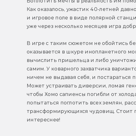
Воплотить мечты в реальность им помог
Как оказалось, ужастик 40-летней давно
и игровое поле в виде полярной станци
уже через несколько месяцев игра добр
В игре с таким сюжетом не обойтись бе
оказывается в шкуре инопланетного мон
вычислить пришельца и либо уничтожить
самим. У коварного захватчика вариант
ничем не выдавая себя, и постараться п
Может устраивать диверсии, ломая гене
чтобы Хомо сапиенсы погибли от холода
попытаться поглотить всех землян, расс
трансформирующихся чудовищ. Стоит при
интереснее!