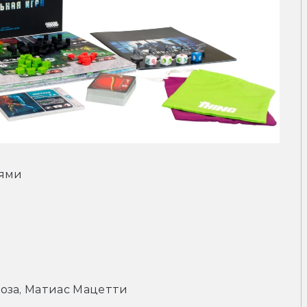
лями
роза, Матиас Мацетти