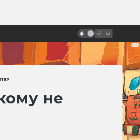
от
Джосс Уидон, создатель
«Светлячка» и «Мстителей»
НТЕР
кому не