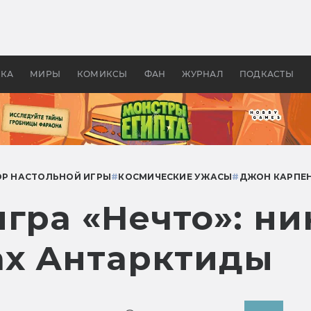
оздавались «Страшилы»:
«Одиссея» Нолана: что эт
, без которого не было
фильм сделал с Гомером и
ластелина колец»
Древней Грецией
УКА
МИРЫ
КОМИКСЫ
ФАН
ЖУРНАЛ
ПОДКАСТЫ
ОР НАСТОЛЬНОЙ ИГРЫ
#
КОСМИЧЕСКИЕ УЖАСЫ
#
ДЖОН КАРПЕ
гра «Нечто»: ни
ах Антарктиды