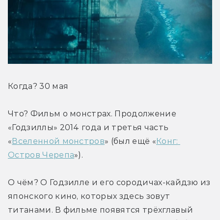
Когда? 30 мая
Что? Фильм о монстрах. Продолжение 
«Годзиллы» 2014 года и третья часть 
«
Вселенной монстров
» (был ещё «
Конг: 
Остров Черепа
»).
О чём? О Годзилле и его сородичах-кайдзю из 
японского кино, которых здесь зовут 
титанами. В фильме появятся трёхглавый 