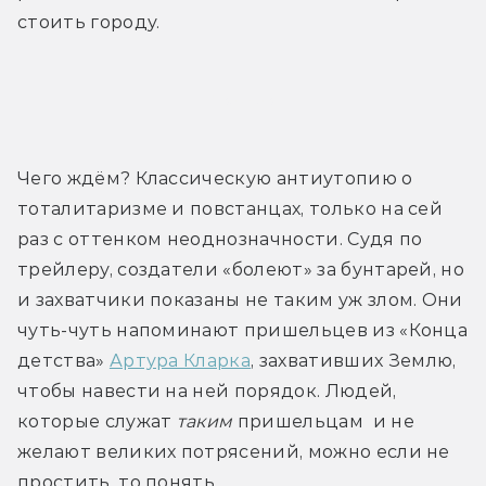
стоить городу.
Трейлер
Чего ждём? Классическую антиутопию о 
тоталитаризме и повстанцах, только на сей 
раз с оттенком неоднозначности. Судя по 
трейлеру, создатели «болеют» за бунтарей, но 
и захватчики показаны не таким уж злом. Они 
чуть-чуть напоминают пришельцев из «Конца 
детства» 
Артура Кларка
, захвативших Землю, 
чтобы навести на ней порядок. Людей, 
которые служат 
таким
 пришельцам  и не 
желают великих потрясений, можно если не 
простить, то понять.