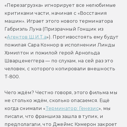
«Перезагрузка» игнорирует все нелюбимые 
критиками части, начиная с «Восстания 
машин». Играет этого нового терминатора 
Габриэль Луна (Призрачный Гонщик из 
«
Агентов Щ.И.Т.а
»). Противостоять ему будут 
пожилая Сара Коннор в исполнении Линды 
Хэмилтон и пожилой герой Арнольда 
Шварценеггера — по слухам, на сей раз это 
человек, с которого копировали внешность 
Т-800.
Чего ждём? Честно говоря, этого фильма мы 
не столько ждём, сколько опасаемся. Ещё 
когда снимали «
Терминатор: Генезис
», мы 
писали, что франшиза зашла в тупик, и 
предполагали, что Джеймс Кэмерон закроет 