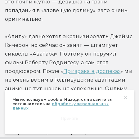
это почти жутко — девушка на грани 
попадания в «зловещую долину», зато очень 
оригинально.
«Алиту» давно хотел экранизировать Джеймс 
Кэмерон, но сейчас он занят — штампует 
сиквелы «Аватара». Поэтому он поручил 
фильм Роберту Родригесу, а сам стал 
продюсером. После «
Призрака в доспехах
» мы 
не очень верим в голливудские адаптации 
аниме, но тут шансы на успех выше. Фильму 
легче выдержать сравнение, ведь «Алита» не 
Мы используем cookie. Находясь на сайте вы
соглашаетесь на
обработку персональных
культовый шедевр вроде «Призрака» Осии. 
данных.
Да и создатель не какой-нибудь режиссёр 
Принять
«Белоснежки», а Родригес, на счету у 
которого шикарный «Город грехов».