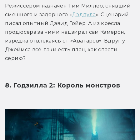
Режиссёром назначен Тим Миллер, снявший 
смешного и задорного «
Дэдпула
». Сценарий 
писал опытный Дэвид Гойер. А из кресла 
продюсера за ними надзирал сам Кэмерон, 
изредка отвлекаясь от «Аватаров». Вдруг у 
Джеймса всё-таки есть план, как спасти 
серию?
8. Годзилла 2: Король монстров