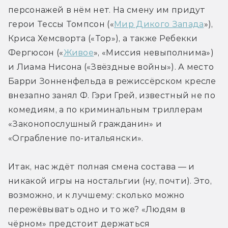
персонажей в нём нет. На смену им придут 
герои Тессы Томпсон («
Мир Дикого Запада
»), 
Криса Хемсворта («Тор»), а также Ребекки 
Фергюсон («
Живое
», «Миссия невыполнима») 
и Лиама Нисона («Звёздные войны»). А место 
Барри Зонненфельда в режиссёрском кресле 
внезапно занял Ф. Гэри Грей, известный не по 
комедиям, а по криминальным триллерам 
«Законопослушный гражданин» и 
«Ограбление по-итальянски».
Итак, нас ждёт полная смена состава — и 
никакой игры на ностальгии (ну, почти). Это, 
возможно, и к лучшему: сколько можно 
пережёвывать одно и то же? «Людям в 
чёрном» предстоит держаться 