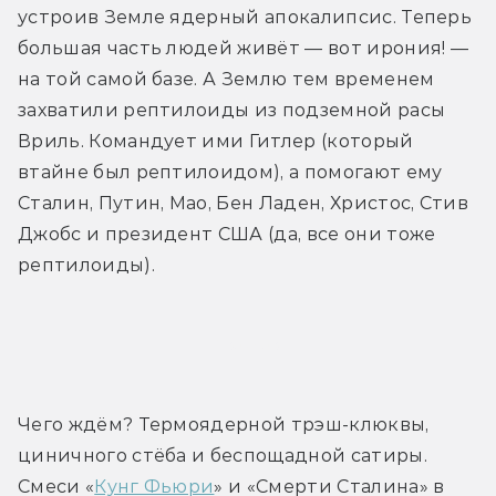
устроив Земле ядерный апокалипсис. Теперь 
большая часть людей живёт — вот ирония! — 
на той самой базе. А Землю тем временем 
захватили рептилоиды из подземной расы 
Вриль. Командует ими Гитлер (который 
втайне был рептилоидом), а помогают ему 
Сталин, Путин, Мао, Бен Ладен, Христос, Стив 
Джобс и президент США (да, все они тоже 
рептилоиды).
Трейлер
Чего ждём? Термоядерной трэш-клюквы, 
циничного стёба и беспощадной сатиры. 
Смеси «
Кунг Фьюри
» и «Смерти Сталина» в 