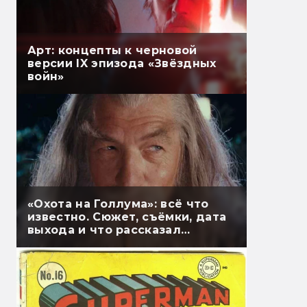
Арт: концепты к черновой
версии IX эпизода «Звёздных
войн»
«Охота на Голлума»: всё что
известно. Сюжет, съёмки, дата
выхода и что рассказал
Гэндальф