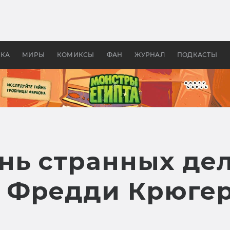
 фильмы смотреть в
Как создавались «Страшил
те 2026? В мире —
фильм, без которого не б
липсис, в России —
бы «Властелина колец»
ие комедии
УКА
МИРЫ
КОМИКСЫ
ФАН
ЖУРНАЛ
ПОДКАСТЫ
нь странных дел
о Фредди Крюгер