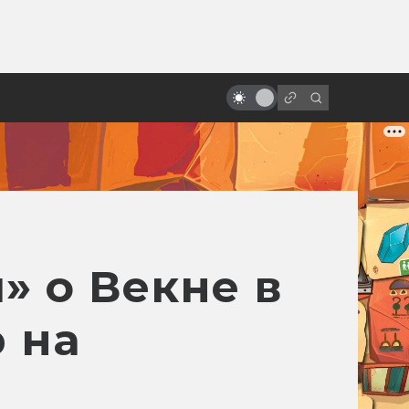
ы»:
«Назад в будущее» vs реальный
ыло
2015 год: где моя летающая
доска?
» о Векне в
 на