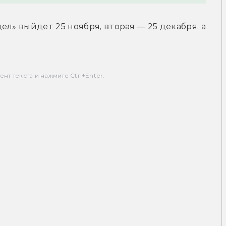
л» выйдет 25 ноября, вторая — 25 декабря, а 
т текста и нажмите Ctrl+Enter.