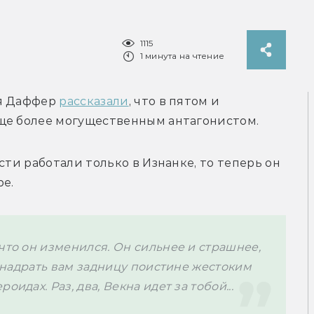
1115
1 минута на чтение
я Даффер 
рассказали
, что в пятом и 
ще более могущественным антагонистом.
сти работали только в Изнанке, то теперь он 
ре.
что он изменился. Он сильнее и страшнее, 
т надрать вам задницу поистине жестоким 
идах. Раз, два, Векна идет за тобой...