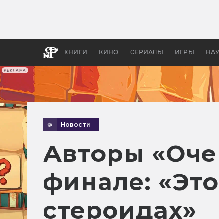
Какие
авгус
апока
детск
КНИГИ
КИНО
СЕРИАЛЫ
ИГРЫ
НА
РЕКЛАМА
Новости
Авторы «Оче
финале: «Эт
стероидах»