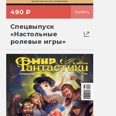
490 ₽
Купить
Спецвыпуск
«Настольные
ролевые игры»