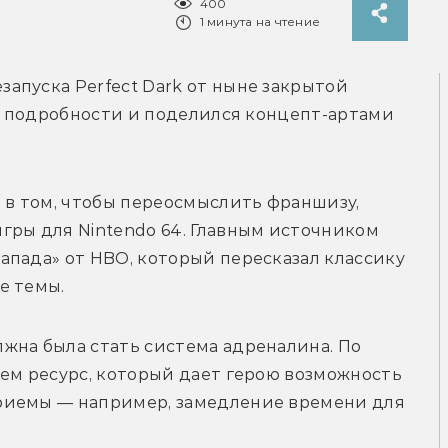
400
1 минута на чтение
пуска Perfect Dark от ныне закрытой 
 подробности и поделился концепт-артами 
 в том, чтобы переосмыслить франшизу, 
ры для Nintendo 64. Главным источником 
пада» от HBO, который пересказал классику 
е темы.
жна была стать система адреналина. По 
ем ресурс, который дает герою возможность 
риемы — например, замедление времени для 