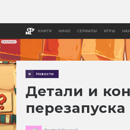
Какие
авгус
апока
детск
КНИГИ
КИНО
СЕРИАЛЫ
ИГРЫ
НА
РЕКЛАМА
Новости
Детали и ко
перезапуска 
Дмитрий Кинский