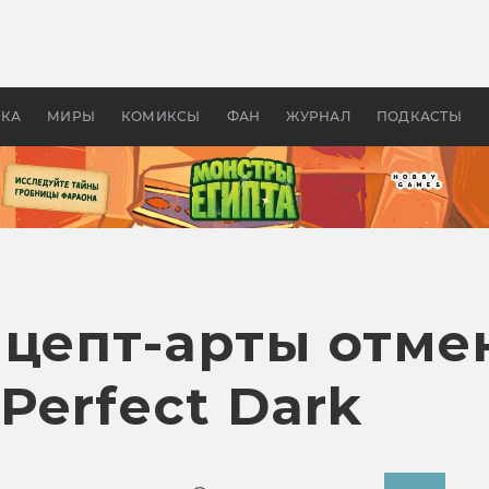
 фильмы смотреть в
Как создавались «Страшил
те 2026? В мире —
фильм, без которого не б
липсис, в России —
бы «Властелина колец»
ие комедии
УКА
МИРЫ
КОМИКСЫ
ФАН
ЖУРНАЛ
ПОДКАСТЫ
нцепт-арты отме
Perfect Dark