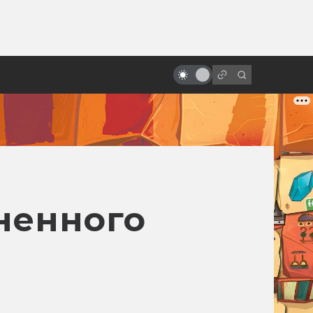
ы»:
ыло
Как «Звёздные войны» изменили
культуру и стали великими
ненного