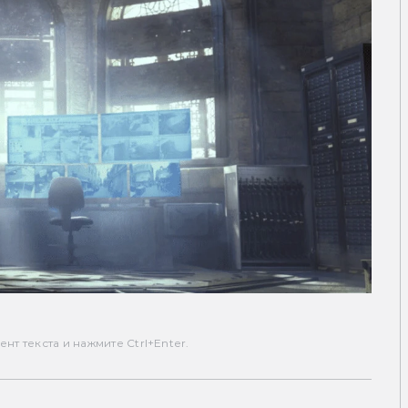
т текста и нажмите Ctrl+Enter.