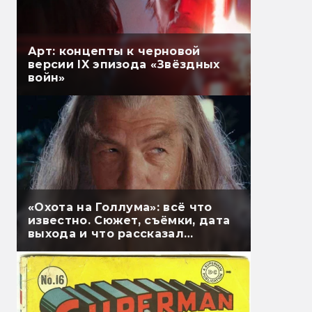
Арт: концепты к черновой
версии IX эпизода «Звёздных
войн»
«Охота на Голлума»: всё что
известно. Сюжет, съёмки, дата
выхода и что рассказал
Гэндальф