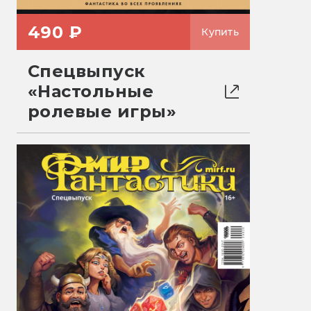
490 ₽
Купить
Спецвыпуск
«Настольные
ролевые игры»