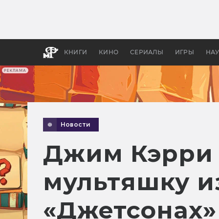
Как с
фильм
бы «В
КНИГИ
КИНО
СЕРИАЛЫ
ИГРЫ
НА
РЕКЛАМА
Новости
Джим Кэрри 
мультяшку из
«Джетсонах»