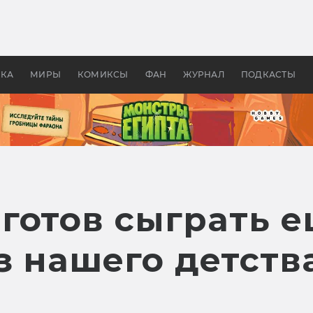
оздавались «Страшилы»:
«Одиссея» Нолана: что эт
, без которого не было
фильм сделал с Гомером и
ластелина колец»
Древней Грецией
УКА
МИРЫ
КОМИКСЫ
ФАН
ЖУРНАЛ
ПОДКАСТЫ
готов сыграть е
 нашего детств