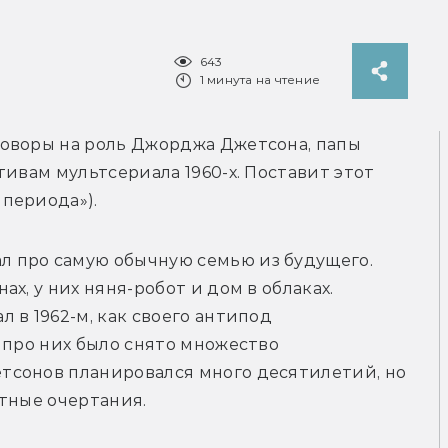
643
1 минута на чтение
говоры на роль Джорджа Джетсона, папы 
ивам мультсериала 1960-х. Поставит этот 
 про самую обычную семью из будущего. 
х, у них няня-робот и дом в облаках. 
в 1962-м, как своего антипод 
 про них было снято множество 
сонов планировался много десятилетий, но 