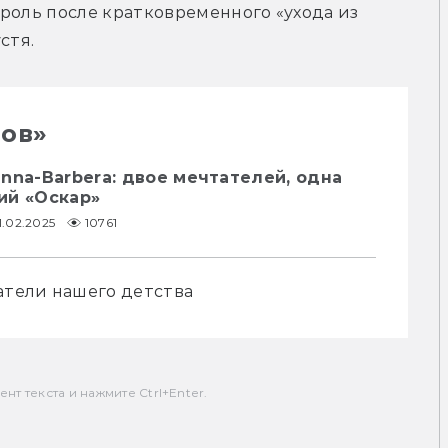
роль после кратковременного «ухода из 
нов»
nna-Barbera: двое мечтателей, одна
ий «Оскар»
1.02.2025
10761
датели нашего детства
т текста и нажмите Ctrl+Enter.