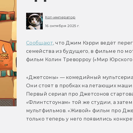
Кот-император
16 октября 2025 г.
Сообщают
, что Джим Кэрри ведёт пере
семейства из будущего, в фильме по мот
«Джетсоны» — комедийный мультсериал
Они стоят в пробках на летающих машина
Первый сериал про Джетсонов стартовал 
«Флинтстоунам» той же студии, а затем
мультфильмов. «Живой» фильм про Джет