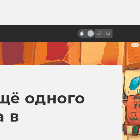
от
Кэмерон и Спилберг обсуждают
инопланетян и будущее
щё одного
а в