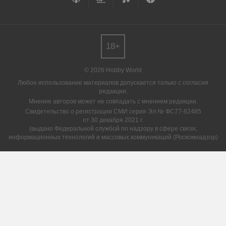
18+
© 2026 Hobby World
Любое использование материалов допускается только с согласия
редакции.
Мнение авторов может не совпадать с мнением редакции.
Свидетельство о регистрации СМИ серия Эл № ФС77-82485
от 30 декабря 2021 г.
(выдано Федеральной службой по надзору в сфере связи,
информационных технологий и массовых коммуникаций (Роскомнадзор)