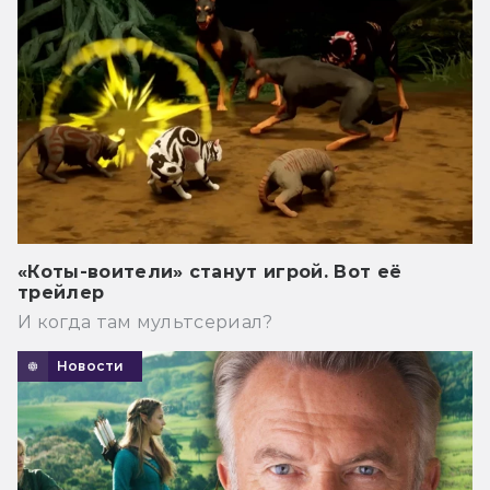
«Коты-воители» станут игрой. Вот её
трейлер
И когда там мультсериал?
Новости