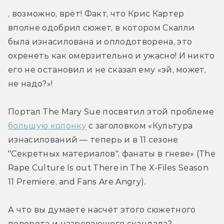
, возможно, врёт! Факт, что Крис Картер 
вполне одобрил сюжет, в котором Скалли 
была изнасилована и оплодотворена, это 
охренеть как омерзительно и ужасно! И никто 
его не остановил и не сказал ему «эй, может, 
не надо?»!
Портал The Mary Sue посвятил этой проблеме 
большую колонку
 с заголовком «Культура 
изнасилований — теперь и в 11 сезоне 
"Секретных материалов", фанаты в гневе» (The 
Rape Culture Is out There in The X-Files Season 
11 Premiere, and Fans Are Angry).
А что вы думаете насчёт этого сюжетного 
поворота и назревающего скандала?