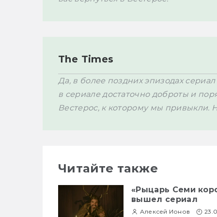
The Times
Да, в более поздних эпизодах сериал
в сериале достаточно доброты и поряд
Вестерос, к которому мы привыкли. 
Читайте также
«Рыцарь Семи коро
вышел сериал
Алексей Ионов
23.