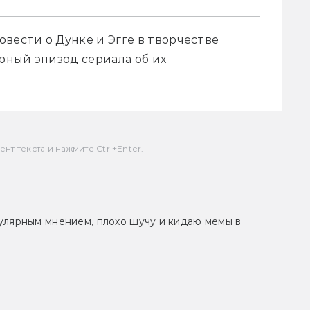
вести о Дунке и Эгге в творчестве 
ный эпизод сериала об их 
т текста и нажмите Ctrl+Enter.
улярным мнением, плохо шучу и кидаю мемы в