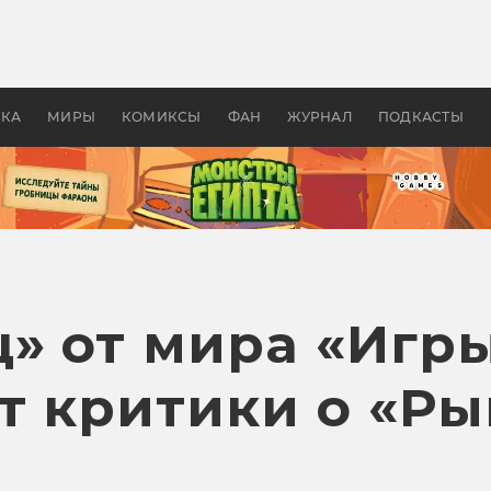
 фильмы смотреть в
Как создавались «Страшил
те 2026? В мире —
фильм, без которого не б
липсис, в России —
бы «Властелина колец»
ие комедии
УКА
МИРЫ
КОМИКСЫ
ФАН
ЖУРНАЛ
ПОДКАСТЫ
» от мира «Игры
ят критики о «Р