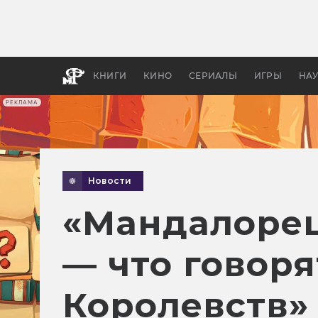
Какие
авгус
апока
детск
КНИГИ
КИНО
СЕРИАЛЫ
ИГРЫ
НА
РЕКЛАМА
Новости
«Мандалорец
— что говор
Королевств»