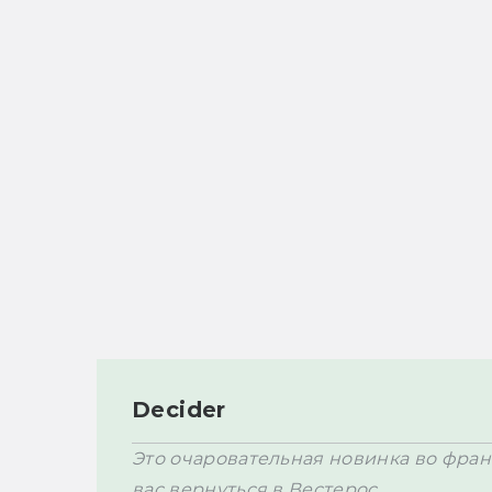
Decider
Это очаровательная новинка во франш
вас вернуться в Вестерос. 