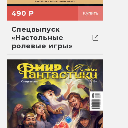
490 ₽
Купить
Спецвыпуск
«Настольные
ролевые игры»