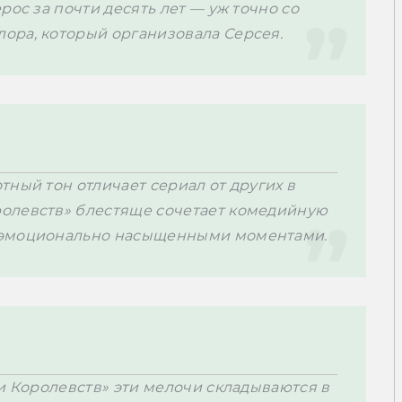
ос за почти десять лет — уж точно со 
ора, который организовала Серсея.
ный тон отличает сериал от других в 
олевств» блестяще сочетает комедийную 
 эмоционально насыщенными моментами.
и Королевств» эти мелочи складываются в 