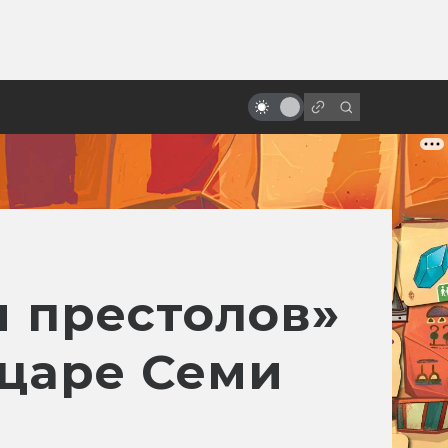
ы»:
Лучшие фильмы 2025 года:
ыло
фантастика, ужасы и атмосфера
эпохи
 престолов»
ыцаре Семи