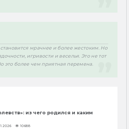
 становится мрачнее и более жестоким. Но 
очности, игривости и веселья. Это не тот 
Но это более чем приятная перемена.
левств»: из чего родился и каким
01.2026
10688