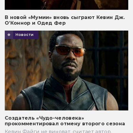
В новой «Мумии» вновь сыграют Кевин Дж.
О’Коннор и Одед Фер
Новости
Создатель «Чудо-человека»
прокомментировал отмену второго сезона
Кевин Файги не виноват, считает автор.