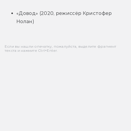
«Довод» (2020, режиссёр Кристофер 
Нолан)
Если вы нашли опечатку, пожалуйста, выделите фрагмент
текста и нажмите Ctrl+Enter.