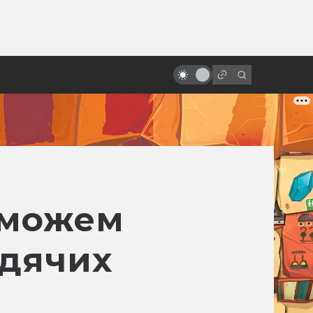
от
«Мастер и Маргарита»: какая
отечественная экранизация
лучше?
сможем
одячих