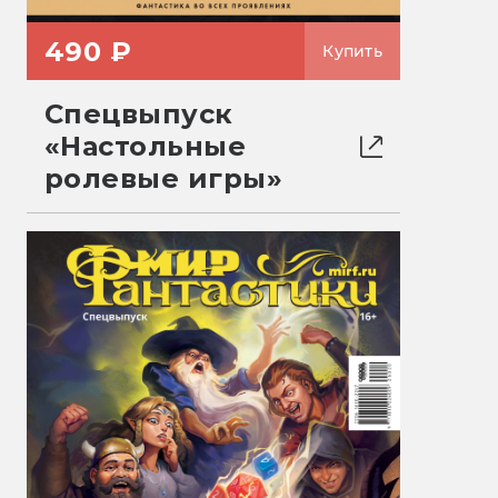
490 ₽
Купить
Спецвыпуск
«Настольные
ролевые игры»