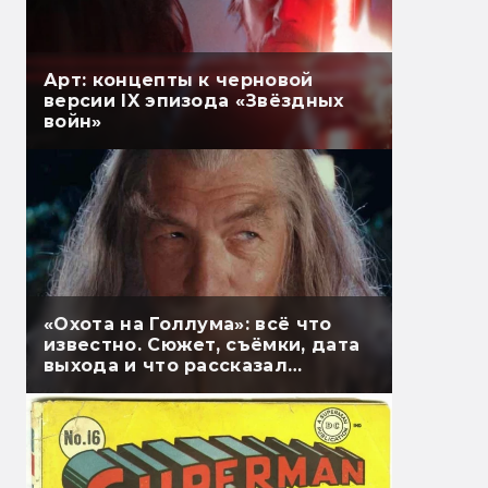
Арт: концепты к черновой
версии IX эпизода «Звёздных
войн»
«Охота на Голлума»: всё что
известно. Сюжет, съёмки, дата
выхода и что рассказал
Гэндальф