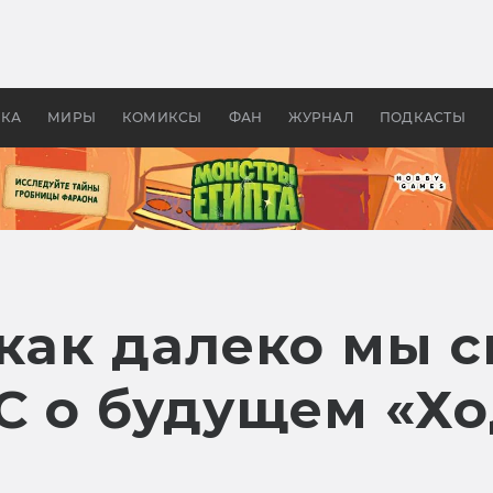
оздавались «Страшилы»:
«Одиссея» Нолана: что эт
, без которого не было
фильм сделал с Гомером и
ластелина колец»
Древней Грецией
УКА
МИРЫ
КОМИКСЫ
ФАН
ЖУРНАЛ
ПОДКАСТЫ
 как далеко мы 
C о будущем «Х