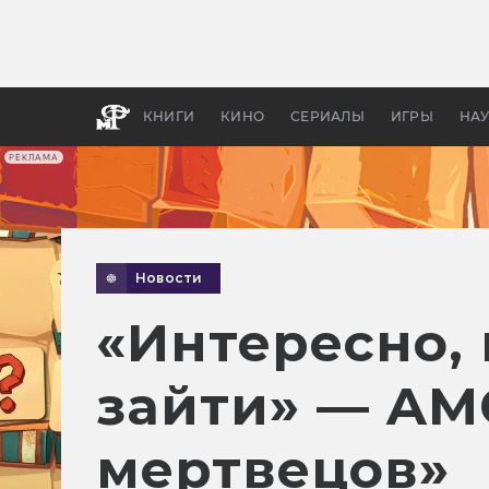
Как с
фильм
бы «В
КНИГИ
КИНО
СЕРИАЛЫ
ИГРЫ
НА
РЕКЛАМА
Новости
«Интересно,
зайти» — AM
мертвецов»