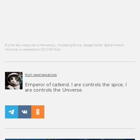
Если вы нашли опечатку, пожалуйста, выделите фрагмент
текста и нажмите Ctrl+Enter.
Кот-император
Emperor of catkind. I are controls the spice, I
are controls the Universe.