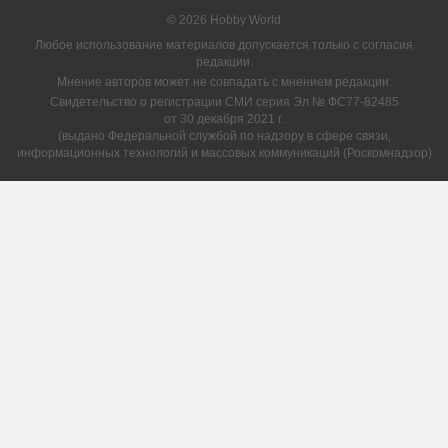
© 2026 Hobby World
Любое использование материалов допускается только с согласия
редакции.
Мнение авторов может не совпадать с мнением редакции.
Свидетельство о регистрации СМИ серия Эл № ФС77-82485
от 30 декабря 2021 г.
(выдано Федеральной службой по надзору в сфере связи,
информационных технологий и массовых коммуникаций (Роскомнадзор)