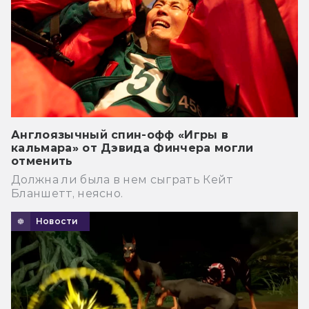
Англоязычный спин-офф «Игры в
кальмара» от Дэвида Финчера могли
отменить
Должна ли была в нем сыграть Кейт
Бланшетт, неясно.
Новости