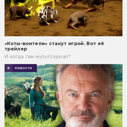
«Коты-воители» станут игрой. Вот её
трейлер
И когда там мультсериал?
Новости