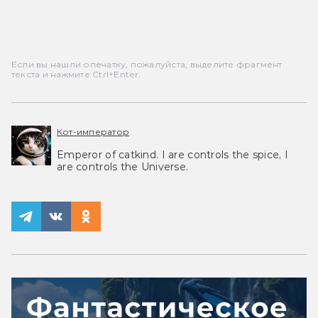
Если вы нашли опечатку, пожалуйста, выделите фрагмент
текста и нажмите Ctrl+Enter.
Кот-император
Emperor of catkind. I are controls the spice, I
are controls the Universe.