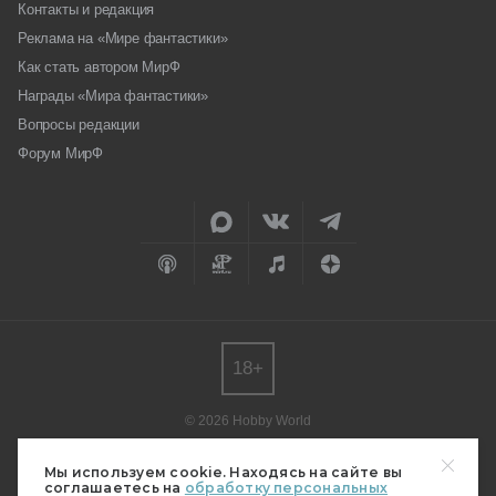
Контакты и редакция
Реклама на «Мире фантастики»
Как стать автором МирФ
Награды «Мира фантастики»
Вопросы редакции
Форум МирФ
18+
© 2026 Hobby World
Любое использование материалов допускается только с согласия
редакции.
Мы используем cookie. Находясь на сайте вы
соглашаетесь на
обработку персональных
Мнение авторов может не совпадать с мнением редакции.