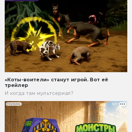
«Коты-воители» станут игрой. Вот её
трейлер
И когда там мультсериал?
РЕКЛАМА