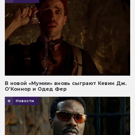
В новой «Мумии» вновь сыграют Кевин Дж.
О’Коннор и Одед Фер
Новости