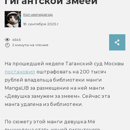
гигантской змеёй
Кот-император
18 сентября 2025 г.
4545
2 минуты на чтение
На прошедшей неделе Таганский суд Москвы 
постановил
 оштрафовать на 
200 тысяч 
рублей 
владельца библиотеки манги 
MangaLIB за размещение на ней манги 
«Девушка замужем за змеем». Сейчас эта 
манга удалена из библиотеки.
По сюжету этой манги девушка Мё 
вынуждена стать женой гигантского 