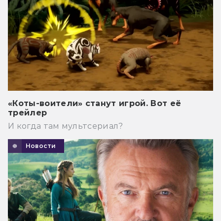
«Коты-воители» станут игрой. Вот её
трейлер
И когда там мультсериал?
Новости