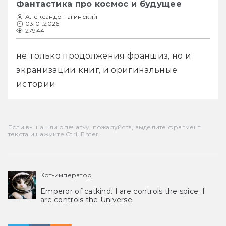
Фантастика про космос и будущее
Александр Гагинский
03.01.2026
27944
не только продолжения франшиз, но и 
экранизации книг, и оригинальные 
истории.
Если вы нашли опечатку, пожалуйста, выделите фрагмент
текста и нажмите Ctrl+Enter.
Кот-император
Emperor of catkind. I are controls the spice, I
are controls the Universe.