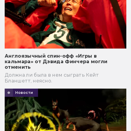
Англоязычный спин-офф «Игры в
кальмара» от Дэвида Финчера могли
отменить
Должна ли была в нем сыграть Кейт
Бланшетт, неясно.
Новости