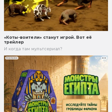
«Коты-воители» станут игрой. Вот её
трейлер
И когда там мультсериал?
РЕКЛАМА