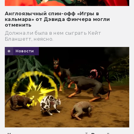
Англоязычный спин-офф «Игры в
кальмара» от Дэвида Финчера могли
отменить
Должна ли была в нем сыграть Кейт
Бланшетт, неясно.
Новости