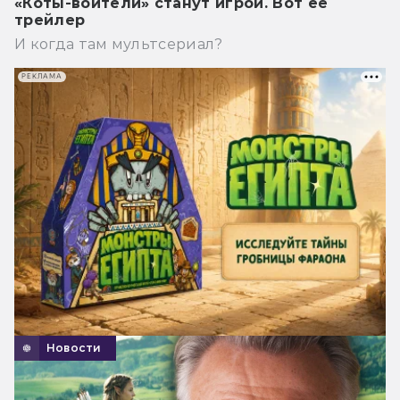
«Коты-воители» станут игрой. Вот её
трейлер
И когда там мультсериал?
РЕКЛАМА
Новости