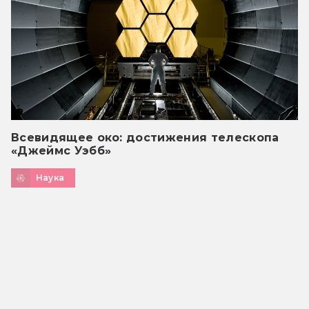
Всевидящее око: достижения телескопа
«Джеймс Уэбб»
Наука