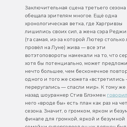
Заключительная сцена третьего сезона 
обещала зрителям многое. Ещё одна 
хронологическая ветка, где Харгривзы 
лишились своих сил, а жена сэра Реджи
(та самая, из-за которой Лютер столько 
провёл на Луне) жива — все эти 
вотэтоповороты намекали на то, что сер
хотя бы потенциально, может предложи
нечто большее, чем бесконечное повтор
одного и того же сюжета «встретились 
переругались — спасли мир». К тому же 
назад шоураннер Стив Блэкмен 
говори
него «вроде бы» есть план как раз на че
сезона
. Значит, о громком, ярком и безу
финале для громкой, яркой и безумной 
семейки супергероев он уж должен был 