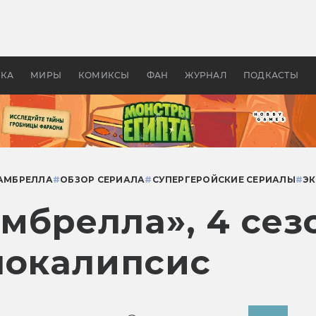
оздавались «Страшилы»:
«Одиссея» Нолана: что эт
, без которого не было
фильм сделал с Гомером и
ластелина колец»
Древней Грецией
УКА
МИРЫ
КОМИКСЫ
ФАН
ЖУРНАЛ
ПОДКАСТЫ
АМБРЕЛЛА
#
ОБЗОР СЕРИАЛА
#
СУПЕРГЕРОЙСКИЕ СЕРИАЛЫ
#
Э
брелла», 4 сезо
покалипсис