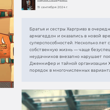
19 сентября 2024 г.
Братья и сестры Харгривз в очеред
армагеддон и оказались в новой врем
суперспособностей. Несколько лет с
собственную жизнь — чаще безуспеш
неудачников внезапно нарушает по
Дженнифер и тайной организации Х
порядок в многочисленных варианта