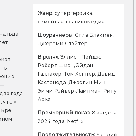
Жанр:
 супергероика, 
семейная трагикомедия
нальда 
Шоураннеры:
 Стив Блэкмен, 
лет 
Джереми Слэйтер
В ролях:
 Эллиот Пейдж, 
иал, 
Роберт Шиэн, Эйдан 
ть 
Галлахер, Том Хоппер, Дэвид 
ение 
Кастанеда, Джастин Мин, 
— 
Эмми Рэйвер-Лампман, Риту 
два года 
Арья
л
, что у 
тыре 
Премьерный показ:
 8 августа 
мном 
2024 года, Netflix
Продолжительность:
 6 серий 