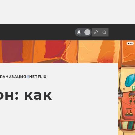
от
Фильмы на Хэллоуин: топ-10
КРАНИЗАЦИЯ
#
NETFLIX
н: как