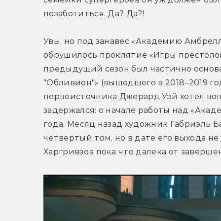
позаботиться. Да? Да?! 
Увы, но под занавес «Академию Амбрелл
обрушилось проклятие «Игры престолов»
предыдущий сезон был частично основа
"Обливион"» (вышедшего в 2018–2019 год
первоисточника Джерард Уэй хотел воп
задержался: о начале работы над «Акад
года. Месяц назад художник Габриэль Б
четвёртый том, но в дате его выхода не
Харгривзов пока что далека от завершен