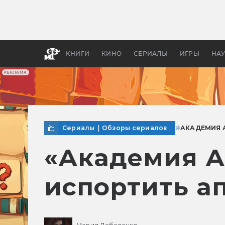
Как с
фильм
бы «В
КНИГИ
КИНО
СЕРИАЛЫ
ИГРЫ
НА
РЕКЛАМА
Сериалы
|
Обзоры сериалов
#
АКАДЕМИЯ 
«Академия Ам
испортить а
Мария Лебеденко