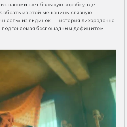
ы» напоминает большую коробку, где 
 Собрать из этой мешанины связную 
ечность» из льдинок, — история лихорадочно 
у, подгоняемая беспощадным дефицитом 