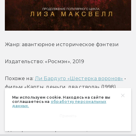
Жанр: авантюрное историческое фэнтези
Издательство: «Росмэн», 2019
Похоже на: 
Ли Бардуго «Шестерка воронов»
 • 
фильм «Карты, деньги, два ствола» (1998)
Мы используем cookie. Находясь на сайте вы
соглашаетесь на
обработку персональных
Узнав правду о коварстве своего приёмного 
данных.
отца, воровка Эста стала союзницей 
Принять
авантюриста Харта Дарригана, который её 
одновременно и притягивает, и отталкивает. 