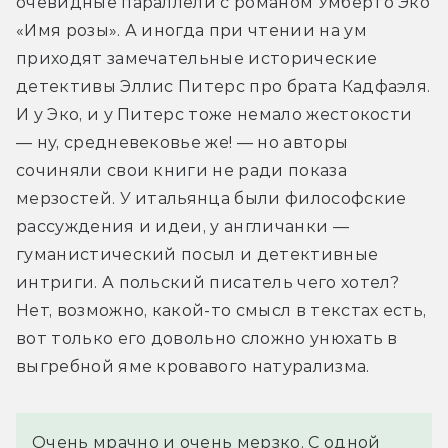
очевидные параллели с романом Умберто Эко 
«Имя розы». А иногда при чтении на ум 
приходят замечательные исторические 
детективы Эллис Питерс про брата Кадфаэля. 
И у Эко, и у Питерс тоже немало жестокости 
— ну, средневековье же! — но авторы 
сочиняли свои книги не ради показа 
мерзостей. У итальянца были философские 
рассуждения и идеи, у англичанки — 
гуманистический посыл и детективные 
интриги. А польский писатель чего хотел? 
Нет, возможно, какой-то смысл в текстах есть, 
вот только его довольно сложно унюхать в 
выгребной яме кровавого натурализма.
Очень мрачно и очень мерзко. С одной