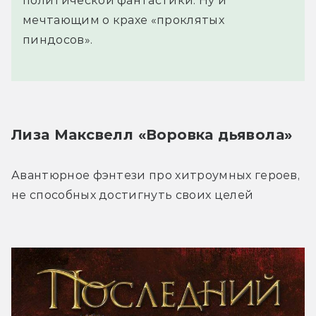
политической фантастики. Ну и
мечтающим о крахе «проклятых
пиндосов».
Лиза Максвелл «Воровка дьявола»
Авантюрное фэнтези про хитроумных героев, 
не способных достигнуть своих целей