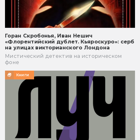
Горан Скробонья, Иван Нешич
«Флорентийский дублет. Кьяроскуро»: серб
на улицах викторианского Лондона
Мистический детектив на историческом
фоне
Книги