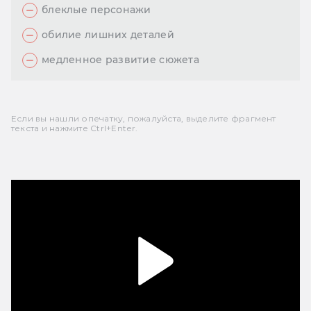
блеклые персонажи
обилие лишних деталей
медленное развитие сюжета
Если вы нашли опечатку, пожалуйста, выделите фрагмент
текста и нажмите Ctrl+Enter.