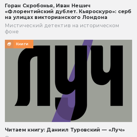
Горан Скробонья, Иван Нешич
«Флорентийский дублет. Кьяроскуро»: серб
на улицах викторианского Лондона
Мистический детектив на историческом
фоне
Книги
Читаем книгу: Даниил Туровский — «Луч»